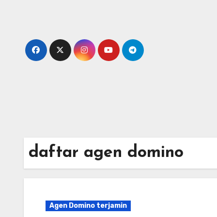
Skip
to
content
daftar agen domino
Agen Domino terjamin