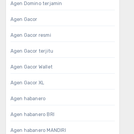
Agen Domino terjamin
Agen Gacor
Agen Gacor resmi
Agen Gacor terjitu
Agen Gacor Wallet
Agen Gacor XL
Agen habanero
Agen habanero BRI
Agen habanero MANDIRI