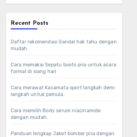
Recent Posts
Daftar rekomendasi Sandal hak tahu dengan
mudah.
Cara memakai Sepatu boots pria untuk acara
formal di siang hari
Cara merawat Kacamata sport langkah demi
langkah untuk pemula.
Cara memilih Body serum niacinamide
dengan mudah.
Panduan lengkap Jaket bomber pria dengan