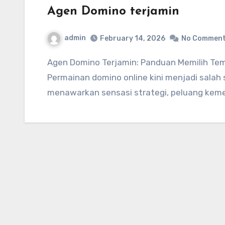
Agen Domino terjamin
admin
February 14, 2026
No Commen
Agen Domino Terjamin: Panduan Memilih Tempat Bermain yang Aman dan Menguntungkan
Permainan domino online kini menjadi salah 
menawarkan sensasi strategi, peluang kem