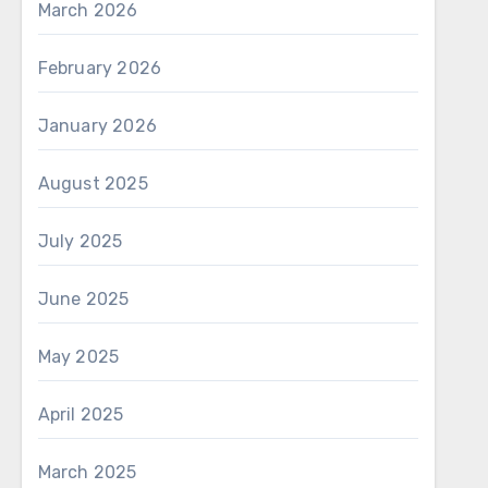
March 2026
February 2026
January 2026
August 2025
July 2025
June 2025
May 2025
April 2025
March 2025