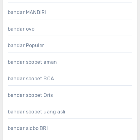
bandar MANDIRI
bandar ovo
bandar Populer
bandar sbobet aman
bandar sbobet BCA
bandar sbobet Qris
bandar sbobet uang asli
bandar sicbo BRI