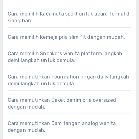
Cara memilih Kacamata sport untuk acara formal di
siang hari
Cara memilih Kemeja pria slim fit dengan mudah.
Cara memilih Sneakers wanita platform langkah
demi langkah untuk pemula.
Cara memutihkan Foundation ringan daily langkah
demi langkah untuk pemula.
Cara memutihkan Jaket denim pria oversized
dengan mudah.
Cara memutihkan Jam tangan analog wanita
dengan mudah.