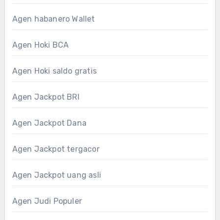
Agen habanero Wallet
Agen Hoki BCA
Agen Hoki saldo gratis
Agen Jackpot BRI
Agen Jackpot Dana
Agen Jackpot tergacor
Agen Jackpot uang asli
Agen Judi Populer