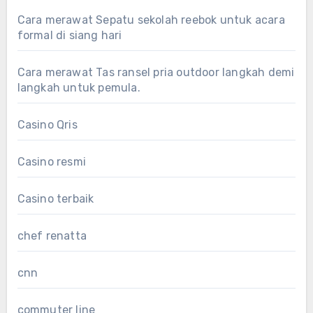
Cara merawat Sepatu sekolah reebok untuk acara
formal di siang hari
Cara merawat Tas ransel pria outdoor langkah demi
langkah untuk pemula.
Casino Qris
Casino resmi
Casino terbaik
chef renatta
cnn
commuter line