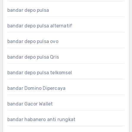
bandar depo pulsa
bandar depo pulsa alternatif
bandar depo pulsa ovo
bandar depo pulsa Qris
bandar depo pulsa telkomsel
bandar Domino Dipercaya
bandar Gacor Wallet
bandar habanero anti rungkat