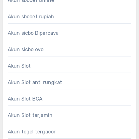
Akun sbobet Online
Akun sbobet rupiah
Akun sicbo Dipercaya
Akun sicbo ovo
Akun Slot
Akun Slot anti rungkat
Akun Slot BCA
Akun Slot terjamin
Akun togel tergacor