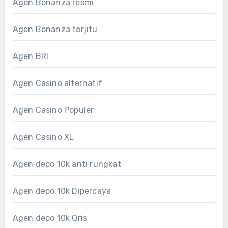
Agen Bonanza resmi
Agen Bonanza terjitu
Agen BRI
Agen Casino alternatif
Agen Casino Populer
Agen Casino XL
Agen depo 10k anti rungkat
Agen depo 10k Dipercaya
Agen depo 10k Qris