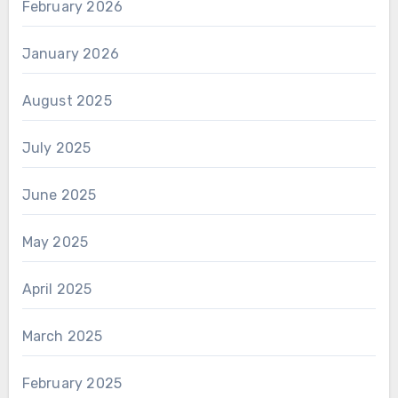
February 2026
January 2026
August 2025
July 2025
June 2025
May 2025
April 2025
March 2025
February 2025