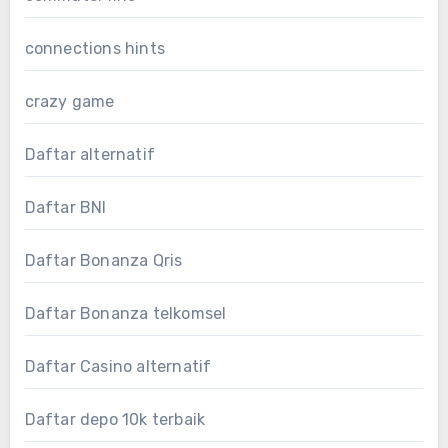
connections hints
crazy game
Daftar alternatif
Daftar BNI
Daftar Bonanza Qris
Daftar Bonanza telkomsel
Daftar Casino alternatif
Daftar depo 10k terbaik