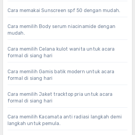
Cara memakai Sunscreen spf 50 dengan mudah.
Cara memilih Body serum niacinamide dengan
mudah.
Cara memilih Celana kulot wanita untuk acara
formal di siang hari
Cara memilih Gamis batik modern untuk acara
formal di siang hari
Cara memilih Jaket tracktop pria untuk acara
formal di siang hari
Cara memilih Kacamata anti radiasi langkah demi
langkah untuk pemula.