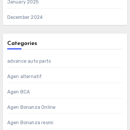
January 2025
December 2024
Categories
advance auto parts
Agen alternatif
Agen BCA
Agen Bonanza Online
Agen Bonanza resmi