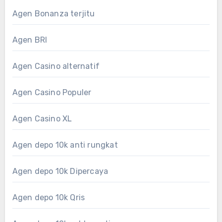
Agen Bonanza terjitu
Agen BRI
Agen Casino alternatif
Agen Casino Populer
Agen Casino XL
Agen depo 10k anti rungkat
Agen depo 10k Dipercaya
Agen depo 10k Qris