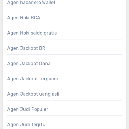
Agen habanero Wallet
Agen Hoki BCA
Agen Hoki saldo gratis
Agen Jackpot BRI
Agen Jackpot Dana
Agen Jackpot tergacor
Agen Jackpot uang asli
Agen Judi Populer
Agen Judi terjitu