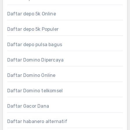
Daftar depo 5k Online
Daftar depo 5k Populer
Daftar depo pulsa bagus
Daftar Domino Dipercaya
Daftar Domino Online
Daftar Domino telkomsel
Daftar Gacor Dana
Daftar habanero alternatif