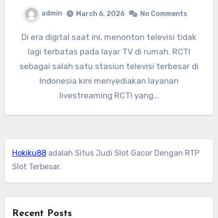
admin
March 6, 2026
No Comments
Di era digital saat ini, menonton televisi tidak
lagi terbatas pada layar TV di rumah. RCTI
sebagai salah satu stasiun televisi terbesar di
Indonesia kini menyediakan layanan
livestreaming RCTI yang…
Hokiku88
adalah Situs Judi Slot Gacor Dengan RTP
Slot Terbesar.
Recent Posts