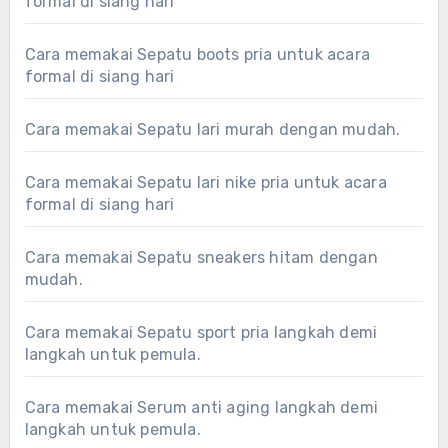
formal di siang hari
Cara memakai Sepatu boots pria untuk acara
formal di siang hari
Cara memakai Sepatu lari murah dengan mudah.
Cara memakai Sepatu lari nike pria untuk acara
formal di siang hari
Cara memakai Sepatu sneakers hitam dengan
mudah.
Cara memakai Sepatu sport pria langkah demi
langkah untuk pemula.
Cara memakai Serum anti aging langkah demi
langkah untuk pemula.