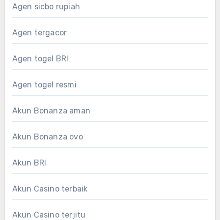
Agen sicbo rupiah
Agen tergacor
Agen togel BRI
Agen togel resmi
Akun Bonanza aman
Akun Bonanza ovo
Akun BRI
Akun Casino terbaik
Akun Casino terjitu