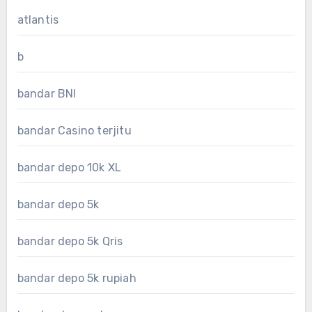
atlantis
b
bandar BNI
bandar Casino terjitu
bandar depo 10k XL
bandar depo 5k
bandar depo 5k Qris
bandar depo 5k rupiah