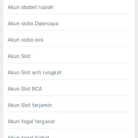
Akun sbobet rupiah
Akun sicbo Dipercaya
Akun sicbo ovo
Akun Slot
Akun Slot anti rungkat
Akun Slot BCA
Akun Slot terjamin
Akun togel tergacor
Akun togel Wallet