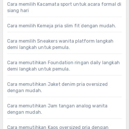
Cara memilih Kacamata sport untuk acara formal di
siang hari
Cara memilih Kemeja pria slim fit dengan mudah.
Cara memilih Sneakers wanita platform langkah
demi langkah untuk pemula.
Cara memutihkan Foundation ringan daily langkah
demi langkah untuk pemula.
Cara memutihkan Jaket denim pria oversized
dengan mudah.
Cara memutihkan Jam tangan analog wanita
dengan mudah.
Cara memutihkan Kaos oversized pria dengan