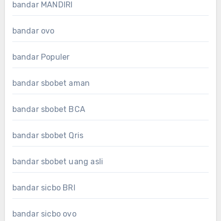
bandar MANDIRI
bandar ovo
bandar Populer
bandar sbobet aman
bandar sbobet BCA
bandar sbobet Qris
bandar sbobet uang asli
bandar sicbo BRI
bandar sicbo ovo