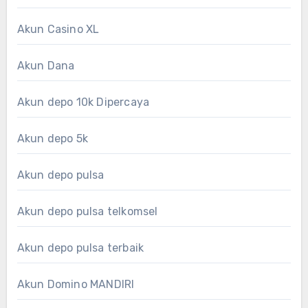
Akun Casino XL
Akun Dana
Akun depo 10k Dipercaya
Akun depo 5k
Akun depo pulsa
Akun depo pulsa telkomsel
Akun depo pulsa terbaik
Akun Domino MANDIRI