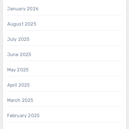
January 2026
August 2025
July 2025
June 2025
May 2025
April 2025
March 2025
February 2025