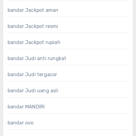
bandar Jackpot aman
bandar Jackpot resmi
bandar Jackpot rupiah
bandar Judi anti rungkat
bandar Judi tergacor
bandar Judi uang asli
bandar MANDIRI
bandar ovo