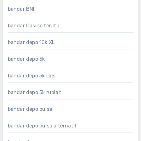
bandar BNI
bandar Casino terjitu
bandar depo 10k XL
bandar depo 5k
bandar depo 5k Qris
bandar depo 5k rupiah
bandar depo pulsa
bandar depo pulsa alternatif