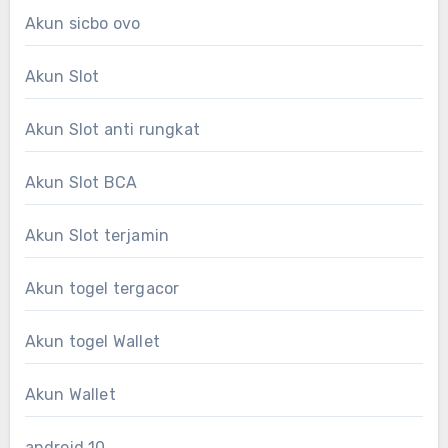
Akun sicbo ovo
Akun Slot
Akun Slot anti rungkat
Akun Slot BCA
Akun Slot terjamin
Akun togel tergacor
Akun togel Wallet
Akun Wallet
android 10