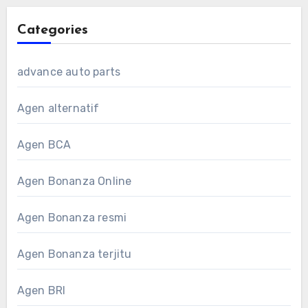
Categories
advance auto parts
Agen alternatif
Agen BCA
Agen Bonanza Online
Agen Bonanza resmi
Agen Bonanza terjitu
Agen BRI