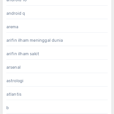
android q
arema
arifin ilham meninggal dunia
arifin ilham sakit
arsenal
astrologi
atlantis
b