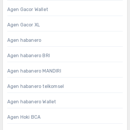
Agen Gacor Wallet
Agen Gacor XL
Agen habanero
Agen habanero BRI
Agen habanero MANDIRI
Agen habanero telkomsel
Agen habanero Wallet
Agen Hoki BCA