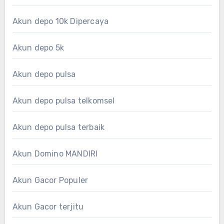
Akun depo 10k Dipercaya
Akun depo 5k
Akun depo pulsa
Akun depo pulsa telkomsel
Akun depo pulsa terbaik
Akun Domino MANDIRI
Akun Gacor Populer
Akun Gacor terjitu