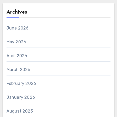
Archives
June 2026
May 2026
April 2026
March 2026
February 2026
January 2026
August 2025