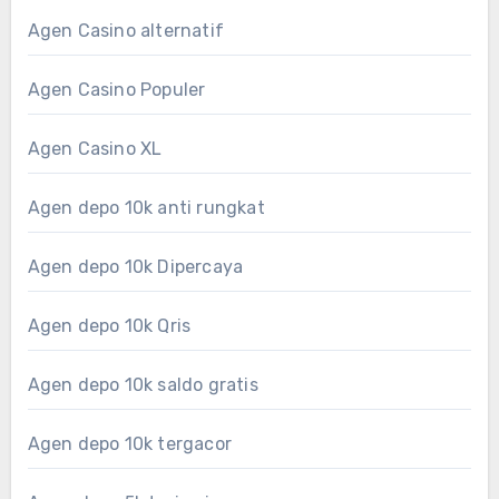
Agen Casino alternatif
Agen Casino Populer
Agen Casino XL
Agen depo 10k anti rungkat
Agen depo 10k Dipercaya
Agen depo 10k Qris
Agen depo 10k saldo gratis
Agen depo 10k tergacor