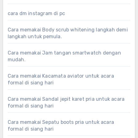
cara dm instagram di pc
Cara memakai Body scrub whitening langkah demi
langkah untuk pemula.
Cara memakai Jam tangan smartwatch dengan
mudah.
Cara memakai Kacamata aviator untuk acara
formal di siang hari
Cara memakai Sandal jepit karet pria untuk acara
formal di siang hari
Cara memakai Sepatu boots pria untuk acara
formal di siang hari