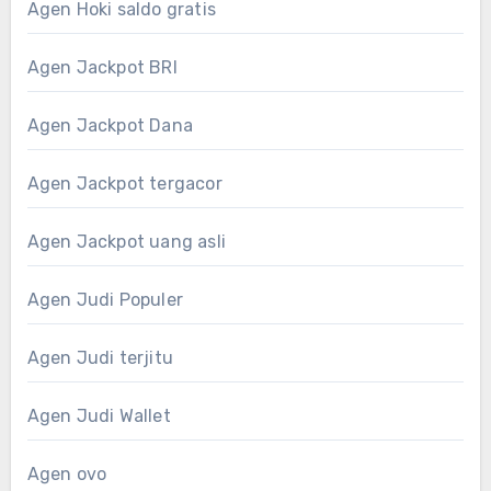
Agen Hoki saldo gratis
Agen Jackpot BRI
Agen Jackpot Dana
Agen Jackpot tergacor
Agen Jackpot uang asli
Agen Judi Populer
Agen Judi terjitu
Agen Judi Wallet
Agen ovo