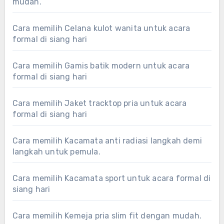
mudah.
Cara memilih Celana kulot wanita untuk acara
formal di siang hari
Cara memilih Gamis batik modern untuk acara
formal di siang hari
Cara memilih Jaket tracktop pria untuk acara
formal di siang hari
Cara memilih Kacamata anti radiasi langkah demi
langkah untuk pemula.
Cara memilih Kacamata sport untuk acara formal di
siang hari
Cara memilih Kemeja pria slim fit dengan mudah.