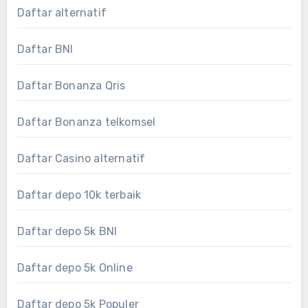
Daftar alternatif
Daftar BNI
Daftar Bonanza Qris
Daftar Bonanza telkomsel
Daftar Casino alternatif
Daftar depo 10k terbaik
Daftar depo 5k BNI
Daftar depo 5k Online
Daftar depo 5k Populer