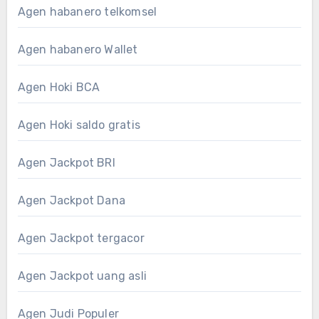
Agen habanero telkomsel
Agen habanero Wallet
Agen Hoki BCA
Agen Hoki saldo gratis
Agen Jackpot BRI
Agen Jackpot Dana
Agen Jackpot tergacor
Agen Jackpot uang asli
Agen Judi Populer