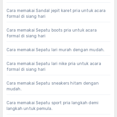
Cara memakai Sandal jepit karet pria untuk acara
formal di siang hari
Cara memakai Sepatu boots pria untuk acara
formal di siang hari
Cara memakai Sepatu lari murah dengan mudah.
Cara memakai Sepatu lari nike pria untuk acara
formal di siang hari
Cara memakai Sepatu sneakers hitam dengan
mudah.
Cara memakai Sepatu sport pria langkah demi
langkah untuk pemula.