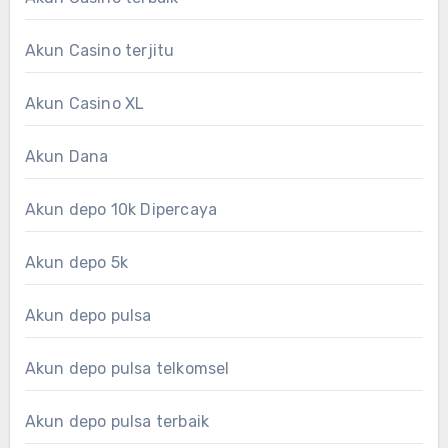
Akun Casino terjitu
Akun Casino XL
Akun Dana
Akun depo 10k Dipercaya
Akun depo 5k
Akun depo pulsa
Akun depo pulsa telkomsel
Akun depo pulsa terbaik