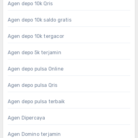
Agen depo 10k Qris
Agen depo 10k saldo gratis
Agen depo 10k tergacor
Agen depo 5k terjamin
Agen depo pulsa Online
Agen depo pulsa Qris
Agen depo pulsa terbaik
Agen Dipercaya
Agen Domino terjamin