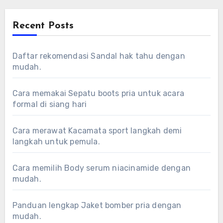
Recent Posts
Daftar rekomendasi Sandal hak tahu dengan
mudah.
Cara memakai Sepatu boots pria untuk acara
formal di siang hari
Cara merawat Kacamata sport langkah demi
langkah untuk pemula.
Cara memilih Body serum niacinamide dengan
mudah.
Panduan lengkap Jaket bomber pria dengan
mudah.