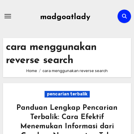
Skip
to
madgoatlady
content
cara menggunakan
reverse search
Home
cara menggunakan reverse search
pencarian terbalik
Panduan Lengkap Pencarian
Terbalik: Cara Efektif
Menemukan Informasi dari