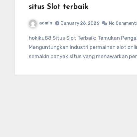
situs Slot terbaik
admin
January 26, 2026
No Comment
hokiku88 Situs Slot Terbaik: Temukan Pengalaman Bermain Slot yang Menarik dan
Menguntungkan Industri permainan slot on
semakin banyak situs yang menawarkan pe