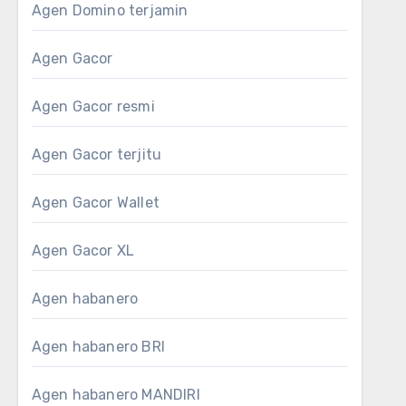
Agen Domino terjamin
Agen Gacor
Agen Gacor resmi
Agen Gacor terjitu
Agen Gacor Wallet
Agen Gacor XL
Agen habanero
Agen habanero BRI
Agen habanero MANDIRI