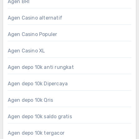
Agen BRI
Agen Casino alternatif
Agen Casino Populer
Agen Casino XL
Agen depo 10k anti rungkat
Agen depo 10k Dipercaya
Agen depo 10k Qris
Agen depo 10k saldo gratis
Agen depo 10k tergacor