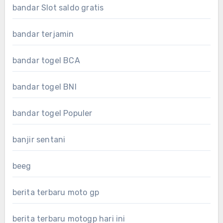
bandar Slot saldo gratis
bandar terjamin
bandar togel BCA
bandar togel BNI
bandar togel Populer
banjir sentani
beeg
berita terbaru moto gp
berita terbaru motogp hari ini