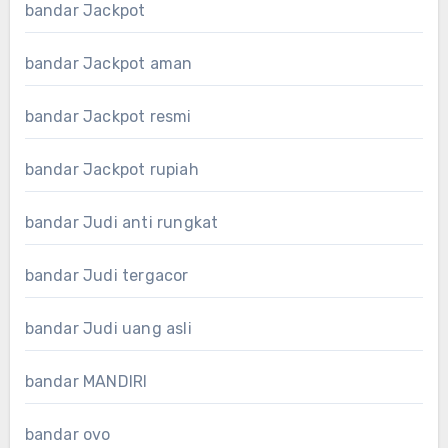
bandar Jackpot
bandar Jackpot aman
bandar Jackpot resmi
bandar Jackpot rupiah
bandar Judi anti rungkat
bandar Judi tergacor
bandar Judi uang asli
bandar MANDIRI
bandar ovo