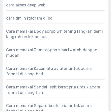
cara akses deep web
cara dm instagram di pc
Cara memakai Body scrub whitening langkah demi
langkah untuk pemula.
Cara memakai Jam tangan smartwatch dengan
mudah.
Cara memakai Kacamata aviator untuk acara
formal di siang hari
Cara memakai Sandal jepit karet pria untuk acara
formal di siang hari
Cara memakai Sepatu boots pria untuk acara