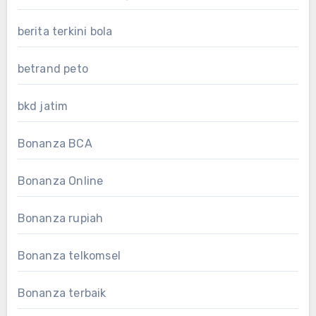
berita terkini bola
betrand peto
bkd jatim
Bonanza BCA
Bonanza Online
Bonanza rupiah
Bonanza telkomsel
Bonanza terbaik