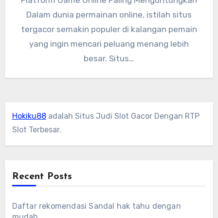
Platform Game Online Paling Menguntungkan
Dalam dunia permainan online, istilah situs
tergacor semakin populer di kalangan pemain
yang ingin mencari peluang menang lebih
besar. Situs…
Hokiku88
adalah Situs Judi Slot Gacor Dengan RTP
Slot Terbesar.
Recent Posts
Daftar rekomendasi Sandal hak tahu dengan
mudah.