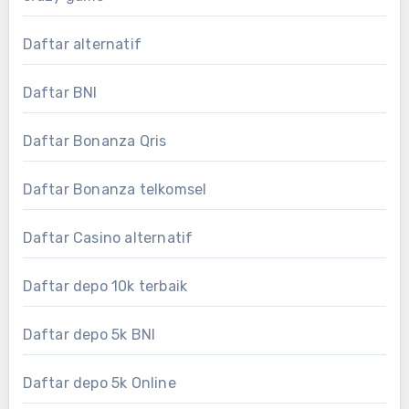
Daftar alternatif
Daftar BNI
Daftar Bonanza Qris
Daftar Bonanza telkomsel
Daftar Casino alternatif
Daftar depo 10k terbaik
Daftar depo 5k BNI
Daftar depo 5k Online