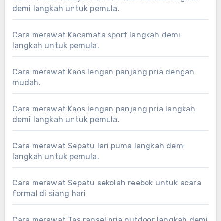
demi langkah untuk pemula.
Cara merawat Kacamata sport langkah demi
langkah untuk pemula.
Cara merawat Kaos lengan panjang pria dengan
mudah.
Cara merawat Kaos lengan panjang pria langkah
demi langkah untuk pemula.
Cara merawat Sepatu lari puma langkah demi
langkah untuk pemula.
Cara merawat Sepatu sekolah reebok untuk acara
formal di siang hari
Cara merawat Tas ransel pria outdoor langkah demi