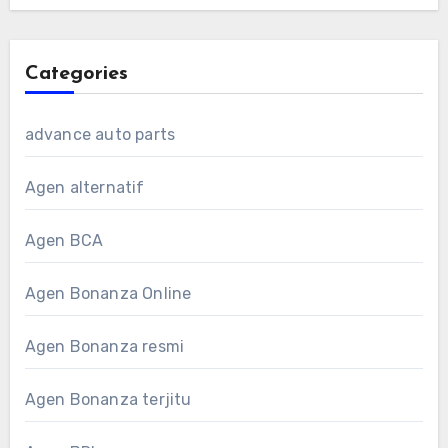
Categories
advance auto parts
Agen alternatif
Agen BCA
Agen Bonanza Online
Agen Bonanza resmi
Agen Bonanza terjitu