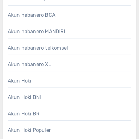
Akun habanero BCA
Akun habanero MANDIRI
Akun habanero telkomsel
Akun habanero XL
Akun Hoki
Akun Hoki BNI
Akun Hoki BRI
Akun Hoki Populer