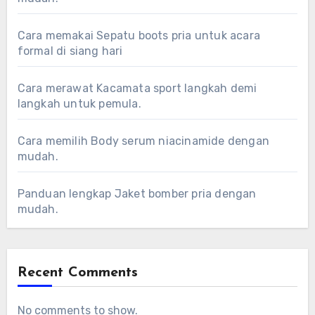
Cara memakai Sepatu boots pria untuk acara
formal di siang hari
Cara merawat Kacamata sport langkah demi
langkah untuk pemula.
Cara memilih Body serum niacinamide dengan
mudah.
Panduan lengkap Jaket bomber pria dengan
mudah.
Recent Comments
No comments to show.