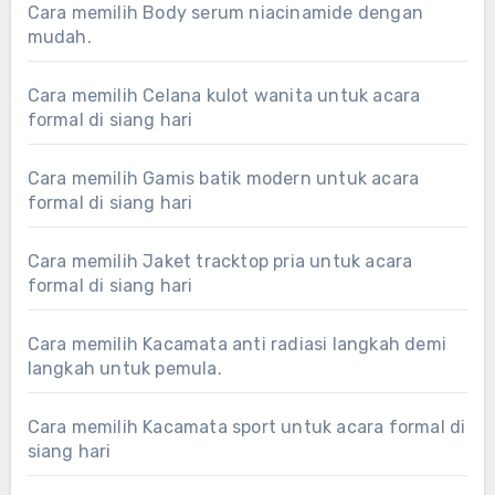
Cara memilih Body serum niacinamide dengan
mudah.
Cara memilih Celana kulot wanita untuk acara
formal di siang hari
Cara memilih Gamis batik modern untuk acara
formal di siang hari
Cara memilih Jaket tracktop pria untuk acara
formal di siang hari
Cara memilih Kacamata anti radiasi langkah demi
langkah untuk pemula.
Cara memilih Kacamata sport untuk acara formal di
siang hari