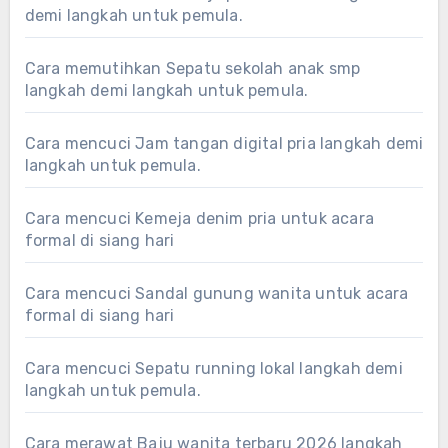
demi langkah untuk pemula.
Cara memutihkan Sepatu sekolah anak smp
langkah demi langkah untuk pemula.
Cara mencuci Jam tangan digital pria langkah demi
langkah untuk pemula.
Cara mencuci Kemeja denim pria untuk acara
formal di siang hari
Cara mencuci Sandal gunung wanita untuk acara
formal di siang hari
Cara mencuci Sepatu running lokal langkah demi
langkah untuk pemula.
Cara merawat Baju wanita terbaru 2026 langkah