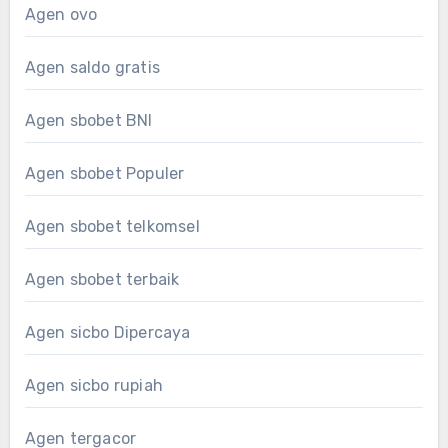
Agen ovo
Agen saldo gratis
Agen sbobet BNI
Agen sbobet Populer
Agen sbobet telkomsel
Agen sbobet terbaik
Agen sicbo Dipercaya
Agen sicbo rupiah
Agen tergacor