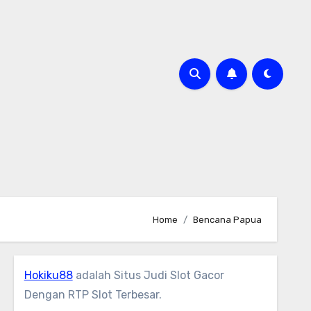
Home
Bencana Papua
Hokiku88
adalah Situs Judi Slot Gacor
Dengan RTP Slot Terbesar.