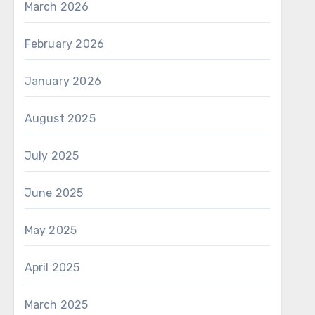
March 2026
February 2026
January 2026
August 2025
July 2025
June 2025
May 2025
April 2025
March 2025