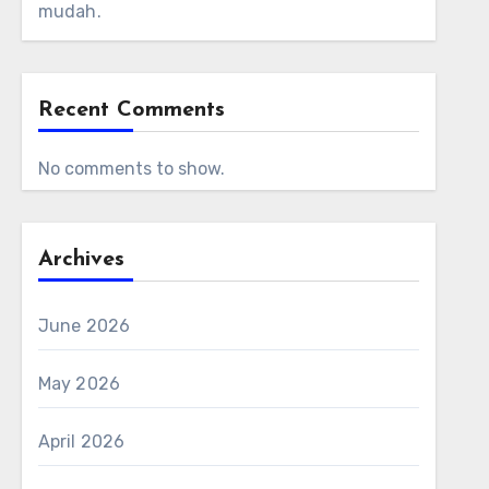
mudah.
Recent Comments
No comments to show.
Archives
June 2026
May 2026
April 2026