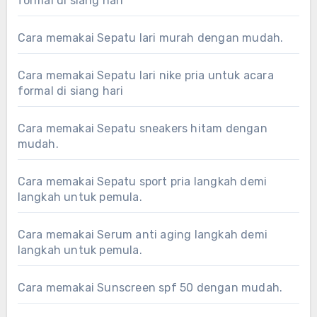
formal di siang hari
Cara memakai Sepatu lari murah dengan mudah.
Cara memakai Sepatu lari nike pria untuk acara
formal di siang hari
Cara memakai Sepatu sneakers hitam dengan
mudah.
Cara memakai Sepatu sport pria langkah demi
langkah untuk pemula.
Cara memakai Serum anti aging langkah demi
langkah untuk pemula.
Cara memakai Sunscreen spf 50 dengan mudah.