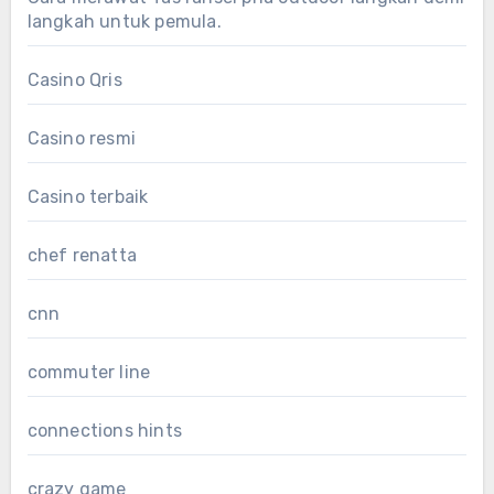
langkah untuk pemula.
Casino Qris
Casino resmi
Casino terbaik
chef renatta
cnn
commuter line
connections hints
crazy game