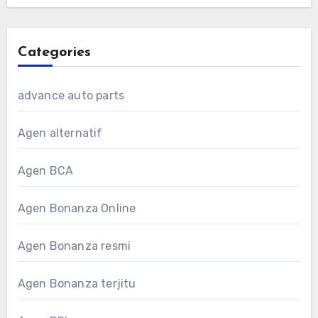
Categories
advance auto parts
Agen alternatif
Agen BCA
Agen Bonanza Online
Agen Bonanza resmi
Agen Bonanza terjitu