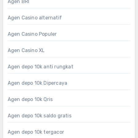
Agen BRI
Agen Casino alternatif
Agen Casino Populer
Agen Casino XL
Agen depo 10k anti rungkat
Agen depo 10k Dipercaya
Agen depo 10k Qris
Agen depo 10k saldo gratis
Agen depo 10k tergacor