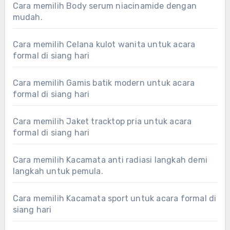
Cara memilih Body serum niacinamide dengan
mudah.
Cara memilih Celana kulot wanita untuk acara
formal di siang hari
Cara memilih Gamis batik modern untuk acara
formal di siang hari
Cara memilih Jaket tracktop pria untuk acara
formal di siang hari
Cara memilih Kacamata anti radiasi langkah demi
langkah untuk pemula.
Cara memilih Kacamata sport untuk acara formal di
siang hari