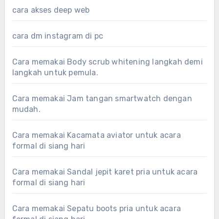
cara akses deep web
cara dm instagram di pc
Cara memakai Body scrub whitening langkah demi
langkah untuk pemula.
Cara memakai Jam tangan smartwatch dengan
mudah.
Cara memakai Kacamata aviator untuk acara
formal di siang hari
Cara memakai Sandal jepit karet pria untuk acara
formal di siang hari
Cara memakai Sepatu boots pria untuk acara