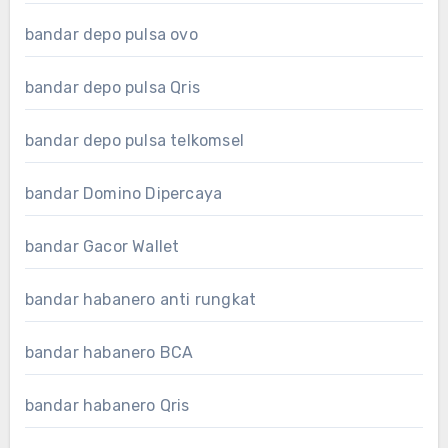
bandar depo pulsa ovo
bandar depo pulsa Qris
bandar depo pulsa telkomsel
bandar Domino Dipercaya
bandar Gacor Wallet
bandar habanero anti rungkat
bandar habanero BCA
bandar habanero Qris