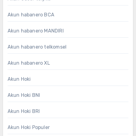
Akun habanero BCA
Akun habanero MANDIRI
Akun habanero telkomsel
Akun habanero XL
Akun Hoki
Akun Hoki BNI
Akun Hoki BRI
Akun Hoki Populer