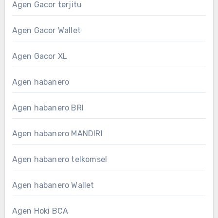
Agen Gacor terjitu
Agen Gacor Wallet
Agen Gacor XL
Agen habanero
Agen habanero BRI
Agen habanero MANDIRI
Agen habanero telkomsel
Agen habanero Wallet
Agen Hoki BCA