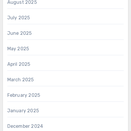
August 2025
July 2025
June 2025
May 2025
April 2025
March 2025
February 2025
January 2025
December 2024