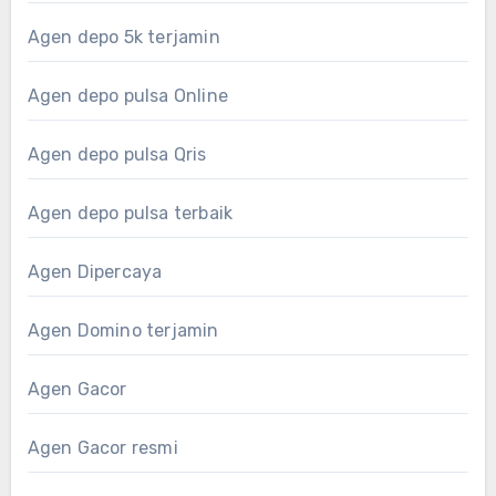
Agen depo 5k terjamin
Agen depo pulsa Online
Agen depo pulsa Qris
Agen depo pulsa terbaik
Agen Dipercaya
Agen Domino terjamin
Agen Gacor
Agen Gacor resmi