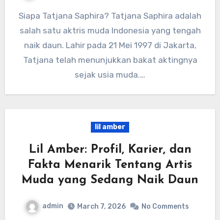
Siapa Tatjana Saphira? Tatjana Saphira adalah
salah satu aktris muda Indonesia yang tengah
naik daun. Lahir pada 21 Mei 1997 di Jakarta,
Tatjana telah menunjukkan bakat aktingnya
sejak usia muda.…
lil amber
Lil Amber: Profil, Karier, dan
Fakta Menarik Tentang Artis
Muda yang Sedang Naik Daun
admin
March 7, 2026
No Comments