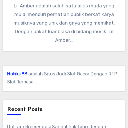
Lil Amber adalah salah satu artis muda yang
mulai mencuri perhatian publik berkat karya
musiknya yang unik dan gaya yang memikat.
Dengan bakat luar biasa di bidang musik, Lil
Amber…
Hokiku88
adalah Situs Judi Slot Gacor Dengan RTP
Slot Terbesar.
Recent Posts
Daftar rekomendasi Sandal hak tahu dengan