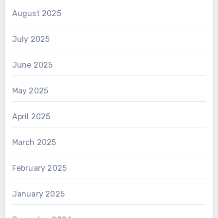
August 2025
July 2025
June 2025
May 2025
April 2025
March 2025
February 2025
January 2025