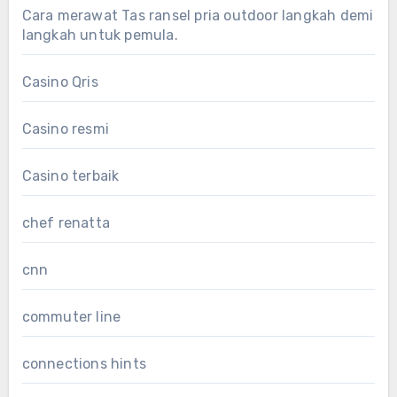
Cara merawat Tas ransel pria outdoor langkah demi
langkah untuk pemula.
Casino Qris
Casino resmi
Casino terbaik
chef renatta
cnn
commuter line
connections hints