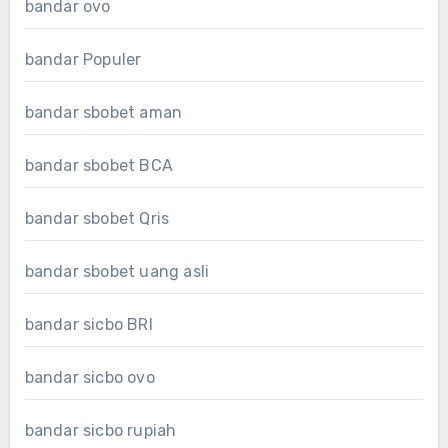
bandar ovo
bandar Populer
bandar sbobet aman
bandar sbobet BCA
bandar sbobet Qris
bandar sbobet uang asli
bandar sicbo BRI
bandar sicbo ovo
bandar sicbo rupiah