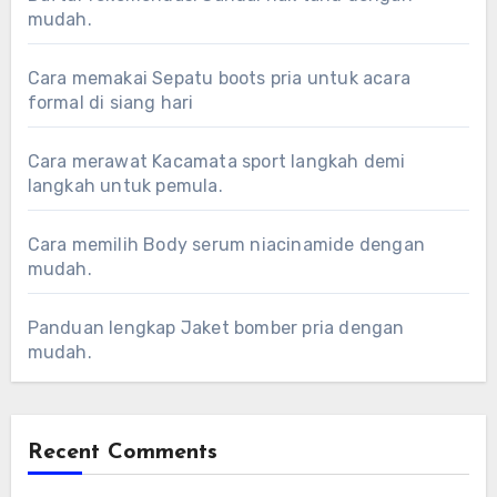
mudah.
Cara memakai Sepatu boots pria untuk acara
formal di siang hari
Cara merawat Kacamata sport langkah demi
langkah untuk pemula.
Cara memilih Body serum niacinamide dengan
mudah.
Panduan lengkap Jaket bomber pria dengan
mudah.
Recent Comments