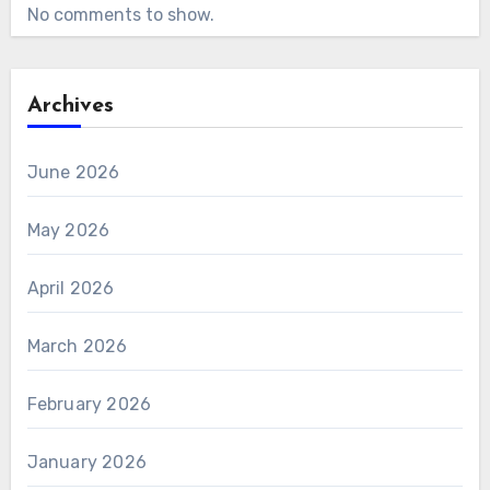
No comments to show.
Archives
June 2026
May 2026
April 2026
March 2026
February 2026
January 2026