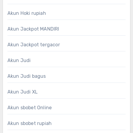
Akun Hoki rupiah
Akun Jackpot MANDIRI
Akun Jackpot tergacor
Akun Judi
Akun Judi bagus
Akun Judi XL
Akun sbobet Online
Akun sbobet rupiah