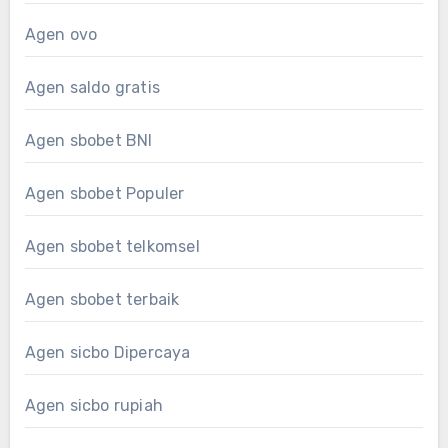
Agen ovo
Agen saldo gratis
Agen sbobet BNI
Agen sbobet Populer
Agen sbobet telkomsel
Agen sbobet terbaik
Agen sicbo Dipercaya
Agen sicbo rupiah