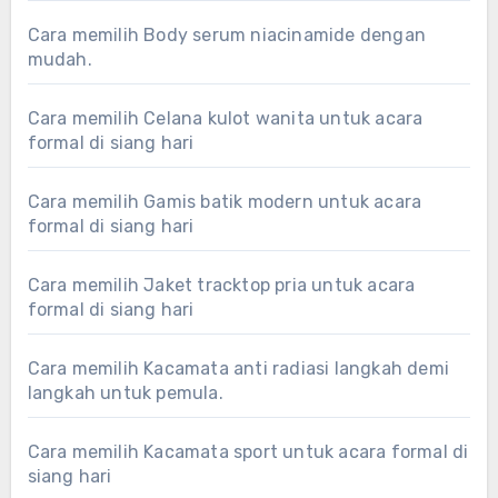
Cara memilih Body serum niacinamide dengan
mudah.
Cara memilih Celana kulot wanita untuk acara
formal di siang hari
Cara memilih Gamis batik modern untuk acara
formal di siang hari
Cara memilih Jaket tracktop pria untuk acara
formal di siang hari
Cara memilih Kacamata anti radiasi langkah demi
langkah untuk pemula.
Cara memilih Kacamata sport untuk acara formal di
siang hari