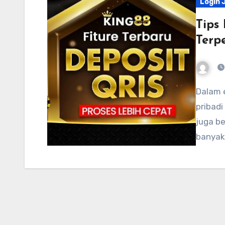
Login 
Tips
Terp
Dalam era digital yang semakin maju, keamanan data
pribadi
juga be
banyak