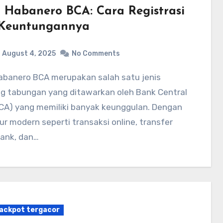
 Habanero BCA: Cara Registrasi
Keuntungannya
August 4, 2025
No Comments
ng tabungan yang ditawarkan oleh Bank Central
BCA) yang memiliki banyak keunggulan. Dengan
itur modern seperti transaksi online, transfer
bank, dan…
ackpot tergacor