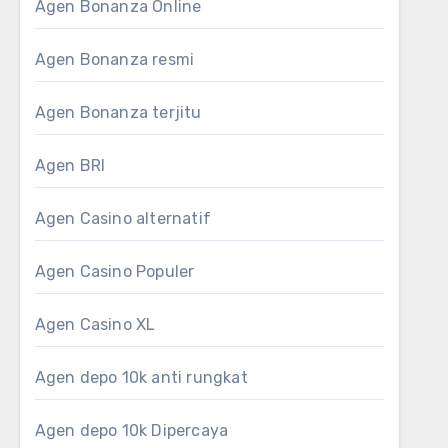
Agen Bonanza Online
Agen Bonanza resmi
Agen Bonanza terjitu
Agen BRI
Agen Casino alternatif
Agen Casino Populer
Agen Casino XL
Agen depo 10k anti rungkat
Agen depo 10k Dipercaya