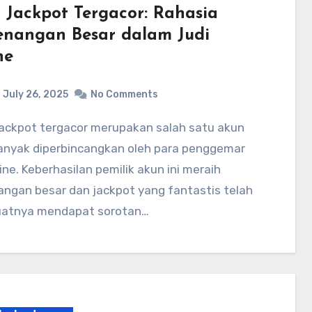
 Jackpot Tergacor: Rahasia
nangan Besar dalam Judi
ne
July 26, 2025
No Comments
anyak diperbincangkan oleh para penggemar
line. Keberhasilan pemilik akun ini meraih
ngan besar dan jackpot yang fantastis telah
tnya mendapat sorotan…