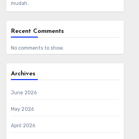
mudah.
Recent Comments
No comments to show.
Archives
June 2026
May 2026
April 2026