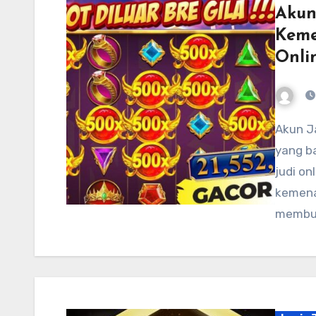
Akun
Keme
Onli
Akun Jackpot tergacor merupakan salah satu akun
yang b
judi on
kemena
membua