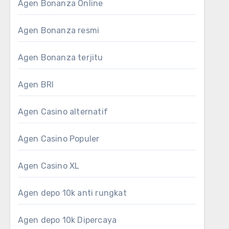
Agen Bonanza Online
Agen Bonanza resmi
Agen Bonanza terjitu
Agen BRI
Agen Casino alternatif
Agen Casino Populer
Agen Casino XL
Agen depo 10k anti rungkat
Agen depo 10k Dipercaya