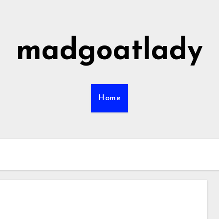
madgoatlady
Home