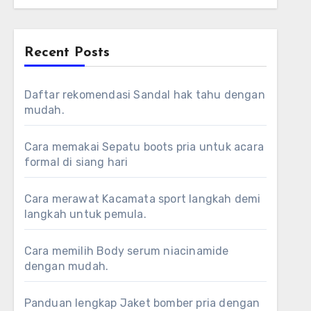
Recent Posts
Daftar rekomendasi Sandal hak tahu dengan
mudah.
Cara memakai Sepatu boots pria untuk acara
formal di siang hari
Cara merawat Kacamata sport langkah demi
langkah untuk pemula.
Cara memilih Body serum niacinamide
dengan mudah.
Panduan lengkap Jaket bomber pria dengan