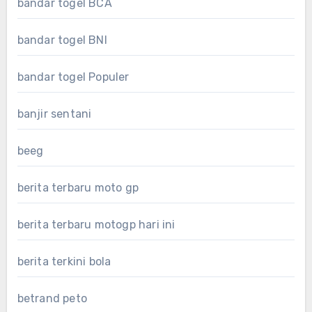
bandar togel BCA
bandar togel BNI
bandar togel Populer
banjir sentani
beeg
berita terbaru moto gp
berita terbaru motogp hari ini
berita terkini bola
betrand peto