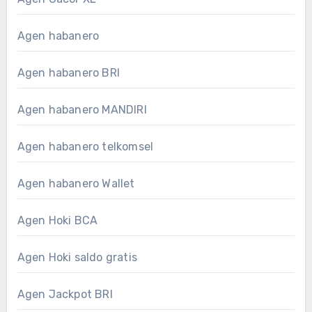
Agen habanero
Agen habanero BRI
Agen habanero MANDIRI
Agen habanero telkomsel
Agen habanero Wallet
Agen Hoki BCA
Agen Hoki saldo gratis
Agen Jackpot BRI