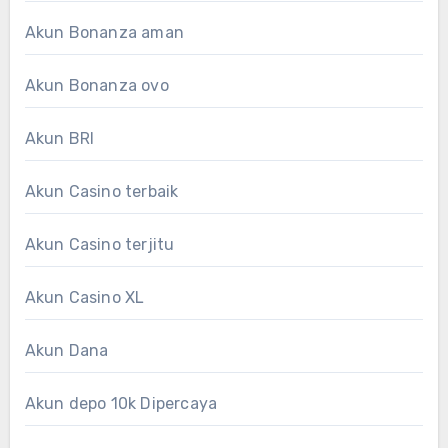
Akun Bonanza aman
Akun Bonanza ovo
Akun BRI
Akun Casino terbaik
Akun Casino terjitu
Akun Casino XL
Akun Dana
Akun depo 10k Dipercaya