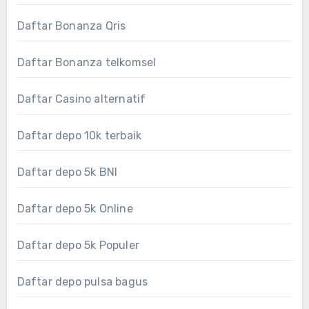
Daftar Bonanza Qris
Daftar Bonanza telkomsel
Daftar Casino alternatif
Daftar depo 10k terbaik
Daftar depo 5k BNI
Daftar depo 5k Online
Daftar depo 5k Populer
Daftar depo pulsa bagus