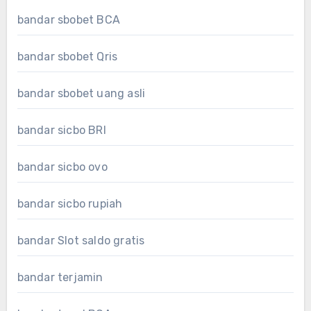
bandar sbobet BCA
bandar sbobet Qris
bandar sbobet uang asli
bandar sicbo BRI
bandar sicbo ovo
bandar sicbo rupiah
bandar Slot saldo gratis
bandar terjamin