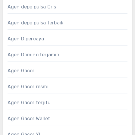
Agen depo pulsa Qris
Agen depo pulsa terbaik
Agen Dipercaya
Agen Domino terjamin
Agen Gacor
Agen Gacor resmi
Agen Gacor terjitu
Agen Gacor Wallet
Agen Gacor XL