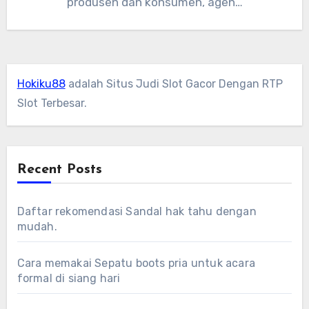
produsen dan konsumen, agen…
Hokiku88
adalah Situs Judi Slot Gacor Dengan RTP
Slot Terbesar.
Recent Posts
Daftar rekomendasi Sandal hak tahu dengan
mudah.
Cara memakai Sepatu boots pria untuk acara
formal di siang hari