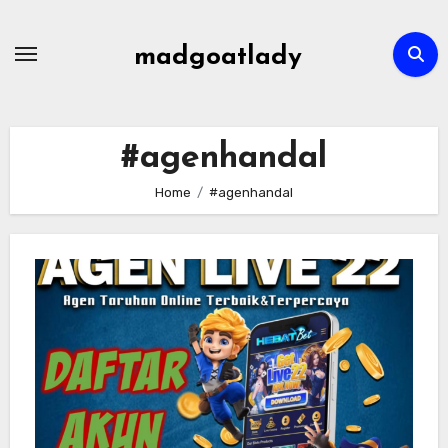
Skip
to
madgoatlady
content
#agenhandal
Home
#agenhandal