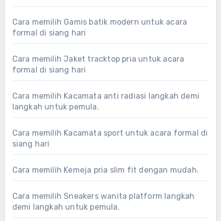
Cara memilih Gamis batik modern untuk acara
formal di siang hari
Cara memilih Jaket tracktop pria untuk acara
formal di siang hari
Cara memilih Kacamata anti radiasi langkah demi
langkah untuk pemula.
Cara memilih Kacamata sport untuk acara formal di
siang hari
Cara memilih Kemeja pria slim fit dengan mudah.
Cara memilih Sneakers wanita platform langkah
demi langkah untuk pemula.