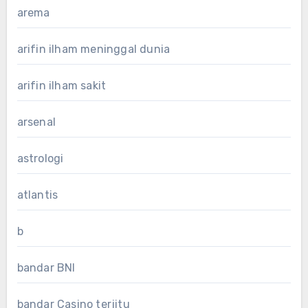
arema
arifin ilham meninggal dunia
arifin ilham sakit
arsenal
astrologi
atlantis
b
bandar BNI
bandar Casino terjitu