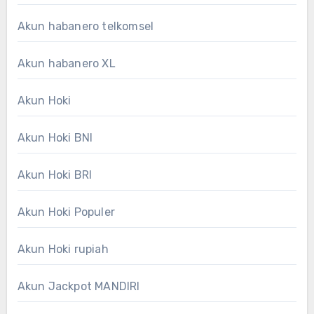
Akun habanero telkomsel
Akun habanero XL
Akun Hoki
Akun Hoki BNI
Akun Hoki BRI
Akun Hoki Populer
Akun Hoki rupiah
Akun Jackpot MANDIRI