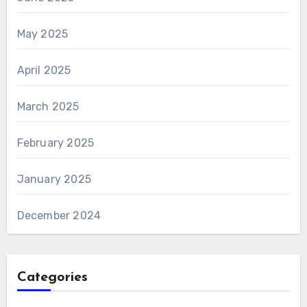
May 2025
April 2025
March 2025
February 2025
January 2025
December 2024
Categories