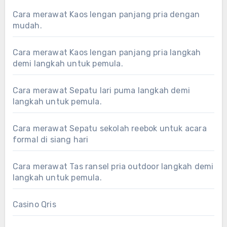
Cara merawat Kaos lengan panjang pria dengan
mudah.
Cara merawat Kaos lengan panjang pria langkah
demi langkah untuk pemula.
Cara merawat Sepatu lari puma langkah demi
langkah untuk pemula.
Cara merawat Sepatu sekolah reebok untuk acara
formal di siang hari
Cara merawat Tas ransel pria outdoor langkah demi
langkah untuk pemula.
Casino Qris