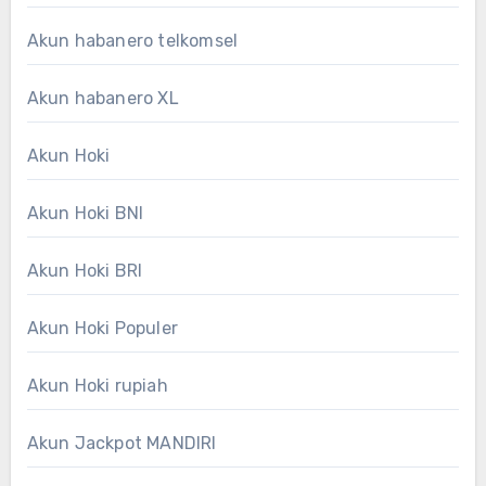
Akun habanero telkomsel
Akun habanero XL
Akun Hoki
Akun Hoki BNI
Akun Hoki BRI
Akun Hoki Populer
Akun Hoki rupiah
Akun Jackpot MANDIRI