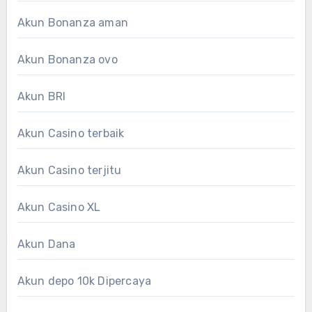
Akun Bonanza aman
Akun Bonanza ovo
Akun BRI
Akun Casino terbaik
Akun Casino terjitu
Akun Casino XL
Akun Dana
Akun depo 10k Dipercaya