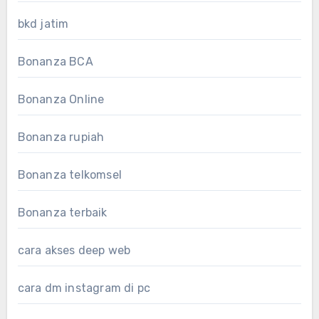
bkd jatim
Bonanza BCA
Bonanza Online
Bonanza rupiah
Bonanza telkomsel
Bonanza terbaik
cara akses deep web
cara dm instagram di pc