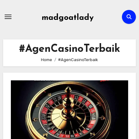
Skip
to
madgoatlady
content
#AgenCasinoTerbaik
Home
#AgenCasinoTerbaik