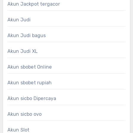
Akun Jackpot tergacor
Akun Judi
Akun Judi bagus
Akun Judi XL
Akun sbobet Online
Akun sbobet rupiah
Akun sicbo Dipercaya
Akun sicbo ovo
Akun Slot