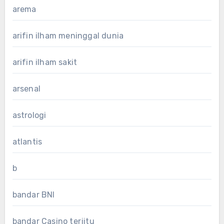
arema
arifin ilham meninggal dunia
arifin ilham sakit
arsenal
astrologi
atlantis
b
bandar BNI
bandar Casino terjitu