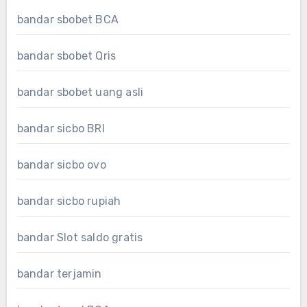
bandar sbobet BCA
bandar sbobet Qris
bandar sbobet uang asli
bandar sicbo BRI
bandar sicbo ovo
bandar sicbo rupiah
bandar Slot saldo gratis
bandar terjamin