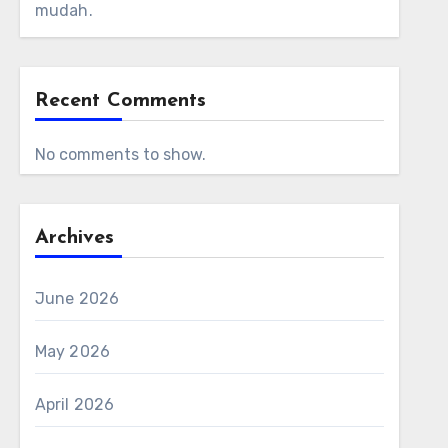
mudah.
Recent Comments
No comments to show.
Archives
June 2026
May 2026
April 2026