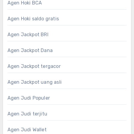
Agen Hoki BCA
Agen Hoki saldo gratis
Agen Jackpot BRI
Agen Jackpot Dana
Agen Jackpot tergacor
Agen Jackpot uang asli
Agen Judi Populer
Agen Judi terjitu
Agen Judi Wallet