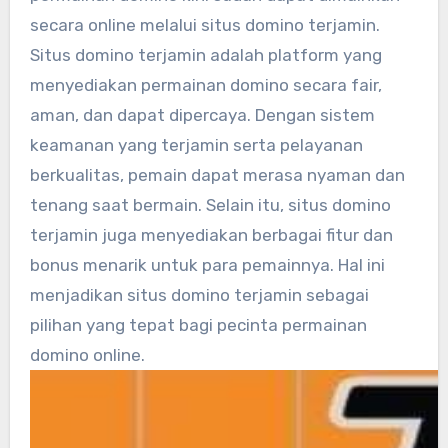
secara online melalui situs domino terjamin.
Situs domino terjamin adalah platform yang
menyediakan permainan domino secara fair,
aman, dan dapat dipercaya. Dengan sistem
keamanan yang terjamin serta pelayanan
berkualitas, pemain dapat merasa nyaman dan
tenang saat bermain. Selain itu, situs domino
terjamin juga menyediakan berbagai fitur dan
bonus menarik untuk para pemainnya. Hal ini
menjadikan situs domino terjamin sebagai
pilihan yang tepat bagi pecinta permainan
domino online.