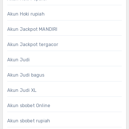
Akun Hoki rupiah
Akun Jackpot MANDIRI
Akun Jackpot tergacor
Akun Judi
Akun Judi bagus
Akun Judi XL
Akun sbobet Online
Akun sbobet rupiah