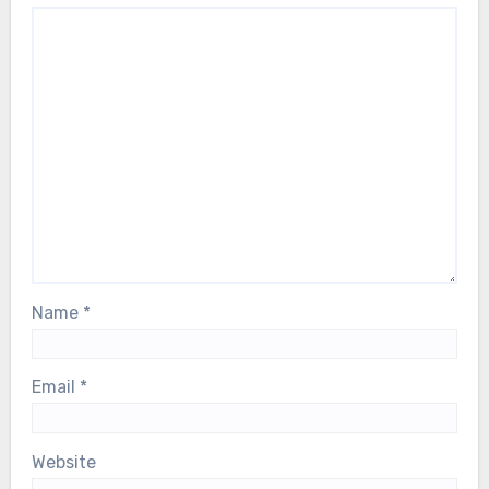
Name
*
Email
*
Website