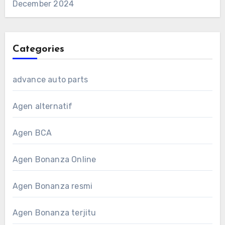
December 2024
Categories
advance auto parts
Agen alternatif
Agen BCA
Agen Bonanza Online
Agen Bonanza resmi
Agen Bonanza terjitu