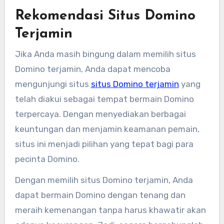
Rekomendasi Situs Domino
Terjamin
Jika Anda masih bingung dalam memilih situs
Domino terjamin, Anda dapat mencoba
mengunjungi situs
situs Domino terjamin
yang
telah diakui sebagai tempat bermain Domino
terpercaya. Dengan menyediakan berbagai
keuntungan dan menjamin keamanan pemain,
situs ini menjadi pilihan yang tepat bagi para
pecinta Domino.
Dengan memilih situs Domino terjamin, Anda
dapat bermain Domino dengan tenang dan
meraih kemenangan tanpa harus khawatir akan