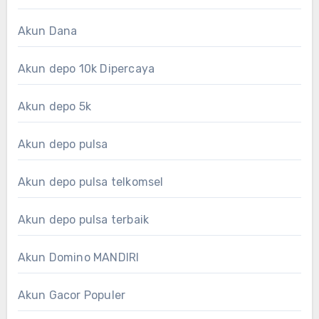
Akun Dana
Akun depo 10k Dipercaya
Akun depo 5k
Akun depo pulsa
Akun depo pulsa telkomsel
Akun depo pulsa terbaik
Akun Domino MANDIRI
Akun Gacor Populer