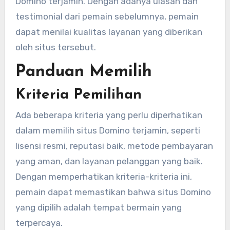
Domino terjamin. Dengan adanya ulasan dan
testimonial dari pemain sebelumnya, pemain
dapat menilai kualitas layanan yang diberikan
oleh situs tersebut.
Panduan Memilih
Kriteria Pemilihan
Ada beberapa kriteria yang perlu diperhatikan
dalam memilih situs Domino terjamin, seperti
lisensi resmi, reputasi baik, metode pembayaran
yang aman, dan layanan pelanggan yang baik.
Dengan memperhatikan kriteria-kriteria ini,
pemain dapat memastikan bahwa situs Domino
yang dipilih adalah tempat bermain yang
terpercaya.