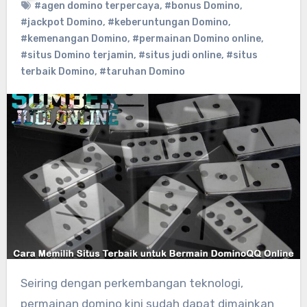
#agen domino terpercaya
,
#bonus Domino
,
#jackpot Domino
,
#keberuntungan Domino
,
#kemenangan Domino
,
#permainan Domino online
,
#situs Domino terjamin
,
#situs judi online
,
#situs
terbaik Domino
,
#taruhan Domino
Seiring dengan perkembangan teknologi,
permainan domino kini sudah dapat dimainkan