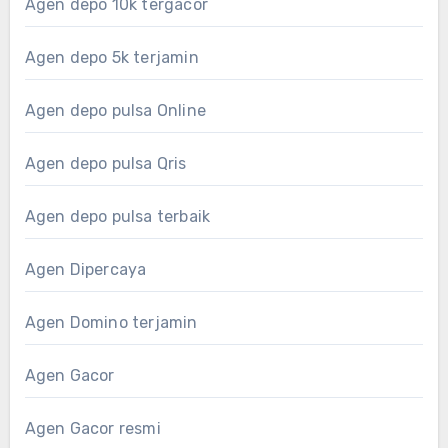
Agen depo 10k tergacor
Agen depo 5k terjamin
Agen depo pulsa Online
Agen depo pulsa Qris
Agen depo pulsa terbaik
Agen Dipercaya
Agen Domino terjamin
Agen Gacor
Agen Gacor resmi