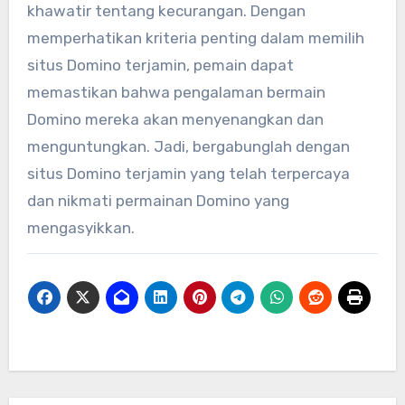
khawatir tentang kecurangan. Dengan
memperhatikan kriteria penting dalam memilih
situs Domino terjamin, pemain dapat
memastikan bahwa pengalaman bermain
Domino mereka akan menyenangkan dan
menguntungkan. Jadi, bergabunglah dengan
situs Domino terjamin yang telah terpercaya
dan nikmati permainan Domino yang
mengasyikkan.