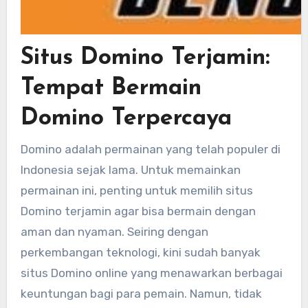
Situs Domino Terjamin:
Tempat Bermain
Domino Terpercaya
Domino adalah permainan yang telah populer di
Indonesia sejak lama. Untuk memainkan
permainan ini, penting untuk memilih situs
Domino terjamin agar bisa bermain dengan
aman dan nyaman. Seiring dengan
perkembangan teknologi, kini sudah banyak
situs Domino online yang menawarkan berbagai
keuntungan bagi para pemain. Namun, tidak