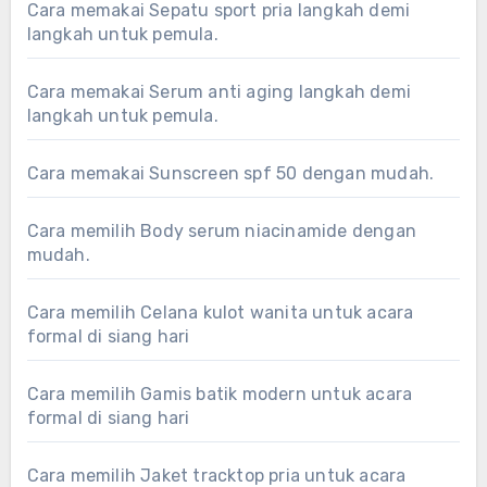
Cara memakai Sepatu sport pria langkah demi
langkah untuk pemula.
Cara memakai Serum anti aging langkah demi
langkah untuk pemula.
Cara memakai Sunscreen spf 50 dengan mudah.
Cara memilih Body serum niacinamide dengan
mudah.
Cara memilih Celana kulot wanita untuk acara
formal di siang hari
Cara memilih Gamis batik modern untuk acara
formal di siang hari
Cara memilih Jaket tracktop pria untuk acara