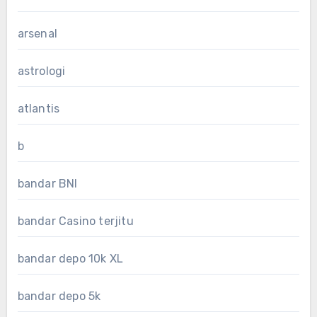
arsenal
astrologi
atlantis
b
bandar BNI
bandar Casino terjitu
bandar depo 10k XL
bandar depo 5k