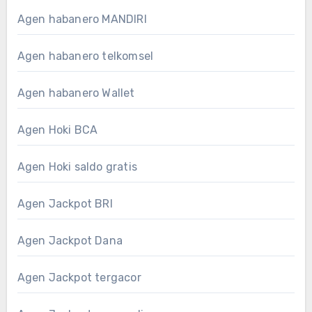
Agen habanero MANDIRI
Agen habanero telkomsel
Agen habanero Wallet
Agen Hoki BCA
Agen Hoki saldo gratis
Agen Jackpot BRI
Agen Jackpot Dana
Agen Jackpot tergacor