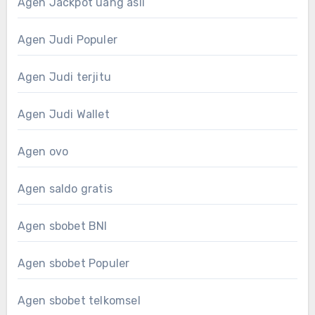
Agen Jackpot uang asli
Agen Judi Populer
Agen Judi terjitu
Agen Judi Wallet
Agen ovo
Agen saldo gratis
Agen sbobet BNI
Agen sbobet Populer
Agen sbobet telkomsel