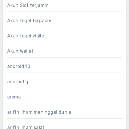
Akun Slot terjamin
Akun togel tergacor
Akun togel Wallet
Akun Wallet
android 10
android q
arema
arifin ilham meninggal dunia
arifin ilham sakit