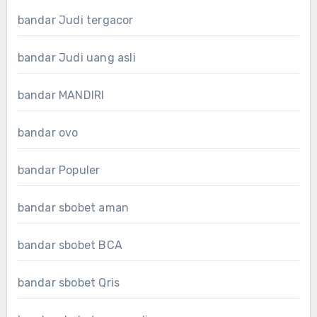
bandar Judi tergacor
bandar Judi uang asli
bandar MANDIRI
bandar ovo
bandar Populer
bandar sbobet aman
bandar sbobet BCA
bandar sbobet Qris