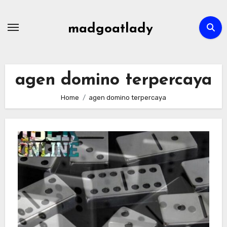
Skip
to
madgoatlady
content
agen domino terpercaya
Home
agen domino terpercaya