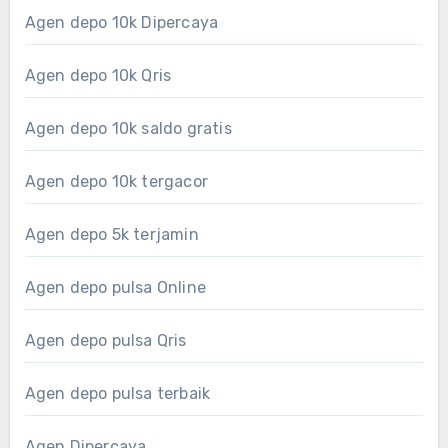
Agen depo 10k Dipercaya
Agen depo 10k Qris
Agen depo 10k saldo gratis
Agen depo 10k tergacor
Agen depo 5k terjamin
Agen depo pulsa Online
Agen depo pulsa Qris
Agen depo pulsa terbaik
Agen Dipercaya