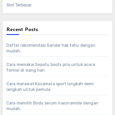
Slot Terbesar.
Recent Posts
Daftar rekomendasi Sandal hak tahu dengan
mudah.
Cara memakai Sepatu boots pria untuk acara
formal di siang hari
Cara merawat Kacamata sport langkah demi
langkah untuk pemula.
Cara memilih Body serum niacinamide dengan
mudah.