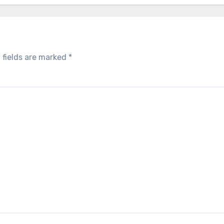
 fields are marked
*