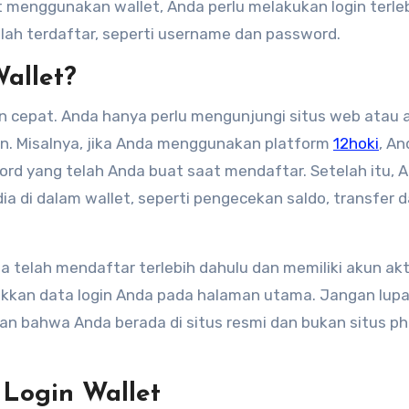
t menggunakan wallet, Anda perlu melakukan login terle
ah terdaftar, seperti username dan password.
allet?
 cepat. Anda hanya perlu mengunjungi situs web atau a
an. Misalnya, jika Anda menggunakan platform
12hoki
, An
d yang telah Anda buat saat mendaftar. Setelah itu, 
ia di dalam wallet, seperti pengecekan saldo, transfer d
a telah mendaftar terlebih dahulu dan memiliki akun akti
kkan data login Anda pada halaman utama. Jangan lupa
n bahwa Anda berada di situs resmi dan bukan situs ph
Login Wallet