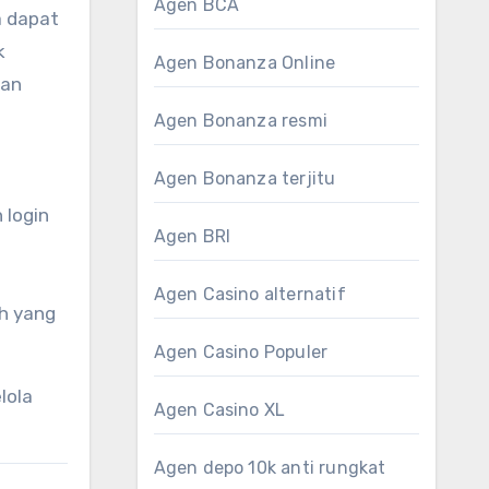
Agen BCA
a dapat
k
Agen Bonanza Online
kan
Agen Bonanza resmi
Agen Bonanza terjitu
 login
Agen BRI
Agen Casino alternatif
h yang
Agen Casino Populer
lola
Agen Casino XL
Agen depo 10k anti rungkat