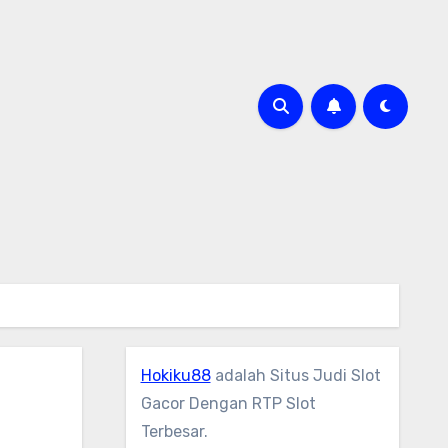
Hokiku88
adalah Situs Judi Slot
Gacor Dengan RTP Slot
Terbesar.