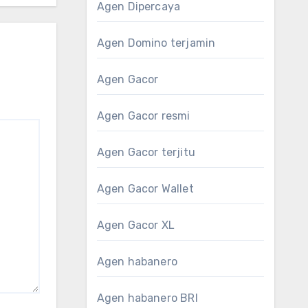
Agen Dipercaya
Agen Domino terjamin
Agen Gacor
Agen Gacor resmi
Agen Gacor terjitu
Agen Gacor Wallet
Agen Gacor XL
Agen habanero
Agen habanero BRI