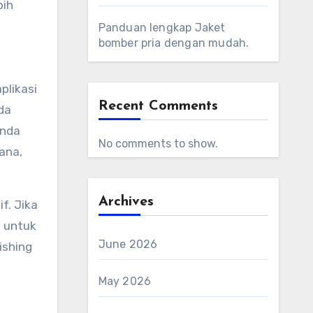
bih
Panduan lengkap Jaket
bomber pria dengan mudah.
plikasi
Recent Comments
da
Anda
No comments to show.
ana,
Archives
f. Jika
 untuk
June 2026
ishing
May 2026