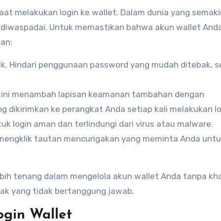
at melakukan login ke wallet. Dalam dunia yang semaki
us diwaspadai. Untuk memastikan bahwa akun wallet And
an:
ik. Hindari penggunaan password yang mudah ditebak, s
tur ini menambah lapisan keamanan tambahan dengan
ikirimkan ke perangkat Anda setiap kali melakukan lo
k login aman dan terlindungi dari virus atau malware.
 mengklik tautan mencurigakan yang meminta Anda untuk
ebih tenang dalam mengelola akun wallet Anda tanpa kh
ihak yang tidak bertanggung jawab.
gin Wallet