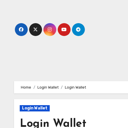
Skip
to
content
Home
Login Wallet
Login Wallet
Login Wallet
Login Wallet