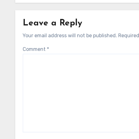
Leave a Reply
Your email address will not be published.
Required
Comment
*