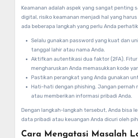
Keamanan adalah aspek yang sangat penting sa
digital, risiko keamanan menjadi hal yang har
ada beberapa langkah yang perlu Anda perhatik
Selalu gunakan password yang kuat dan un
tanggal lahir atau nama Anda.
Aktifkan autentikasi dua faktor (2FA). Fi
mengharuskan Anda memasukkan kode yang d
Pastikan perangkat yang Anda gunakan untu
Hati-hati dengan phishing. Jangan pernah
atau memberikan informasi pribadi Anda.
Dengan langkah-langkah tersebut, Anda bisa l
data pribadi atau keuangan Anda dicuri oleh p
Cara Mengatasi Masalah Lo