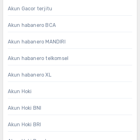
Akun Gacor terjitu
Akun habanero BCA
Akun habanero MANDIRI
Akun habanero telkomsel
Akun habanero XL
Akun Hoki
Akun Hoki BNI
Akun Hoki BRI