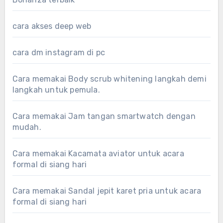
cara akses deep web
cara dm instagram di pc
Cara memakai Body scrub whitening langkah demi
langkah untuk pemula.
Cara memakai Jam tangan smartwatch dengan
mudah.
Cara memakai Kacamata aviator untuk acara
formal di siang hari
Cara memakai Sandal jepit karet pria untuk acara
formal di siang hari