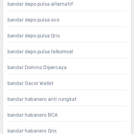
bandar depo pulsa alternatif
bandar depo pulsa ovo
bandar depo pulsa Qris
bandar depo pulsa telkomsel
bandar Domino Dipercaya
bandar Gacor Wallet
bandar habanero anti rungkat
bandar habanero BCA
bandar habanero Qris