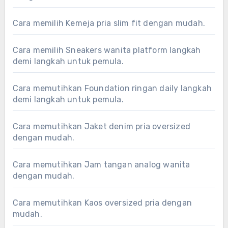
Cara memilih Kemeja pria slim fit dengan mudah.
Cara memilih Sneakers wanita platform langkah
demi langkah untuk pemula.
Cara memutihkan Foundation ringan daily langkah
demi langkah untuk pemula.
Cara memutihkan Jaket denim pria oversized
dengan mudah.
Cara memutihkan Jam tangan analog wanita
dengan mudah.
Cara memutihkan Kaos oversized pria dengan
mudah.