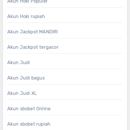
Akun Hoki Populer
Akun Hoki rupiah
Akun Jackpot MANDIRI
Akun Jackpot tergacor
Akun Judi
Akun Judi bagus
Akun Judi XL
Akun sbobet Online
Akun sbobet rupiah