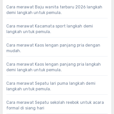
Cara merawat Baju wanita terbaru 2026 langkah
demi langkah untuk pemula.
Cara merawat Kacamata sport langkah demi
langkah untuk pemula.
Cara merawat Kaos lengan panjang pria dengan
mudah.
Cara merawat Kaos lengan panjang pria langkah
demi langkah untuk pemula.
Cara merawat Sepatu lari puma langkah demi
langkah untuk pemula.
Cara merawat Sepatu sekolah reebok untuk acara
formal di siang hari