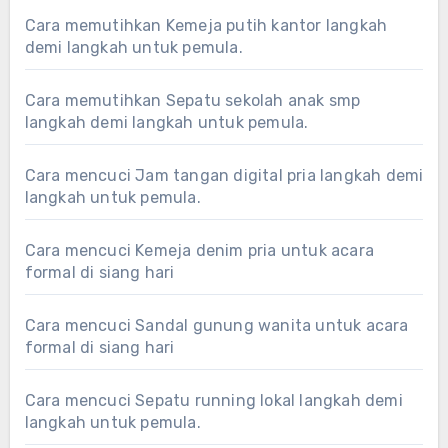
Cara memutihkan Kemeja putih kantor langkah
demi langkah untuk pemula.
Cara memutihkan Sepatu sekolah anak smp
langkah demi langkah untuk pemula.
Cara mencuci Jam tangan digital pria langkah demi
langkah untuk pemula.
Cara mencuci Kemeja denim pria untuk acara
formal di siang hari
Cara mencuci Sandal gunung wanita untuk acara
formal di siang hari
Cara mencuci Sepatu running lokal langkah demi
langkah untuk pemula.