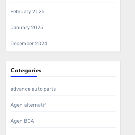
February 2025
January 2025
December 2024
Categories
advance auto parts
Agen alternatif
Agen BCA