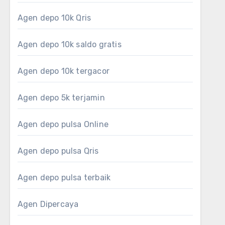
Agen depo 10k Qris
Agen depo 10k saldo gratis
Agen depo 10k tergacor
Agen depo 5k terjamin
Agen depo pulsa Online
Agen depo pulsa Qris
Agen depo pulsa terbaik
Agen Dipercaya