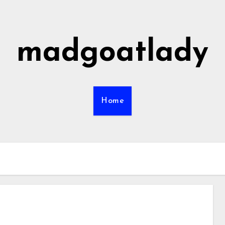
madgoatlady
Home