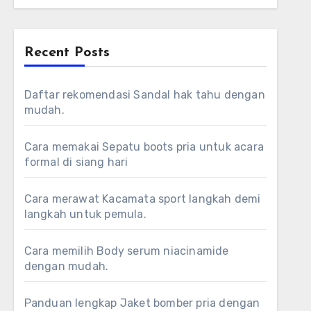
Recent Posts
Daftar rekomendasi Sandal hak tahu dengan
mudah.
Cara memakai Sepatu boots pria untuk acara
formal di siang hari
Cara merawat Kacamata sport langkah demi
langkah untuk pemula.
Cara memilih Body serum niacinamide
dengan mudah.
Panduan lengkap Jaket bomber pria dengan