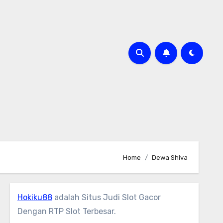
Home
Dewa Shiva
Hokiku88
adalah Situs Judi Slot Gacor
Dengan RTP Slot Terbesar.