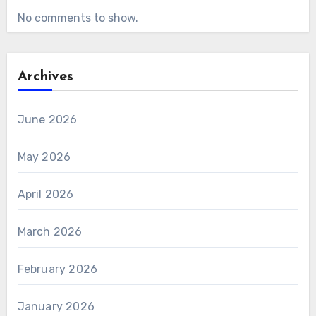
No comments to show.
Archives
June 2026
May 2026
April 2026
March 2026
February 2026
January 2026