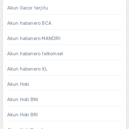
Akun Gacor terjitu
Akun habanero BCA
Akun habanero MANDIRI
Akun habanero telkomsel
Akun habanero XL
Akun Hoki
Akun Hoki BNI
Akun Hoki BRI