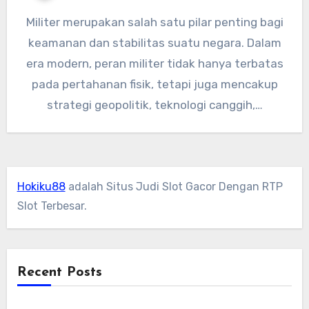
Militer merupakan salah satu pilar penting bagi
keamanan dan stabilitas suatu negara. Dalam
era modern, peran militer tidak hanya terbatas
pada pertahanan fisik, tetapi juga mencakup
strategi geopolitik, teknologi canggih,…
Hokiku88
adalah Situs Judi Slot Gacor Dengan RTP
Slot Terbesar.
Recent Posts