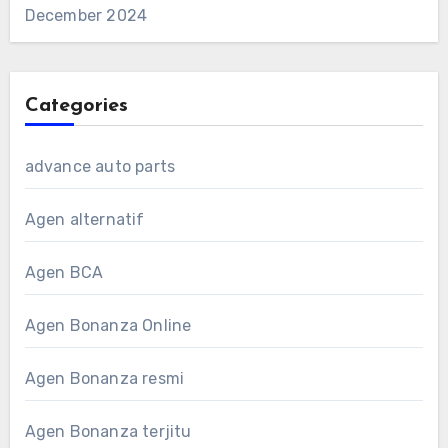
December 2024
Categories
advance auto parts
Agen alternatif
Agen BCA
Agen Bonanza Online
Agen Bonanza resmi
Agen Bonanza terjitu