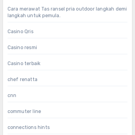
Cara merawat Tas ransel pria outdoor langkah demi
langkah untuk pemula.
Casino Qris
Casino resmi
Casino terbaik
chef renatta
cnn
commuter line
connections hints