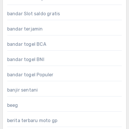
bandar Slot saldo gratis
bandar terjamin
bandar togel BCA
bandar togel BNI
bandar togel Populer
banjir sentani
beeg
berita terbaru moto gp