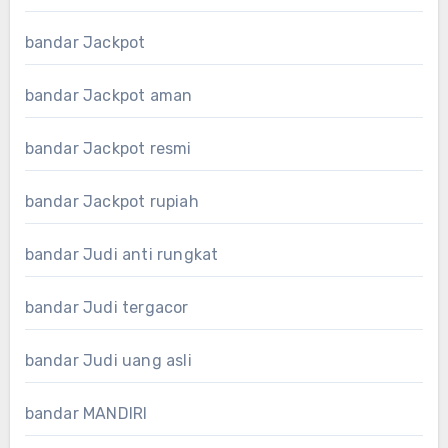
bandar Jackpot
bandar Jackpot aman
bandar Jackpot resmi
bandar Jackpot rupiah
bandar Judi anti rungkat
bandar Judi tergacor
bandar Judi uang asli
bandar MANDIRI