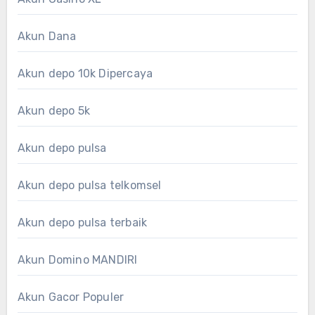
Akun Dana
Akun depo 10k Dipercaya
Akun depo 5k
Akun depo pulsa
Akun depo pulsa telkomsel
Akun depo pulsa terbaik
Akun Domino MANDIRI
Akun Gacor Populer