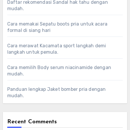
Daftar rekomendasi Sandal hak tahu dengan
mudah.
Cara memakai Sepatu boots pria untuk acara
formal di siang hari
Cara merawat Kacamata sport langkah demi
langkah untuk pemula.
Cara memilih Body serum niacinamide dengan
mudah.
Panduan lengkap Jaket bomber pria dengan
mudah.
Recent Comments