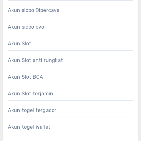
Akun sicbo Dipercaya
Akun sicbo ovo
Akun Slot
Akun Slot anti rungkat
Akun Slot BCA
Akun Slot terjamin
Akun togel tergacor
Akun togel Wallet