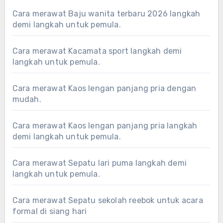
Cara merawat Baju wanita terbaru 2026 langkah
demi langkah untuk pemula.
Cara merawat Kacamata sport langkah demi
langkah untuk pemula.
Cara merawat Kaos lengan panjang pria dengan
mudah.
Cara merawat Kaos lengan panjang pria langkah
demi langkah untuk pemula.
Cara merawat Sepatu lari puma langkah demi
langkah untuk pemula.
Cara merawat Sepatu sekolah reebok untuk acara
formal di siang hari