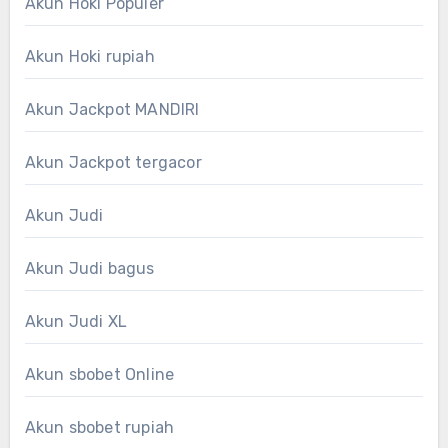
Akun Hoki Populer
Akun Hoki rupiah
Akun Jackpot MANDIRI
Akun Jackpot tergacor
Akun Judi
Akun Judi bagus
Akun Judi XL
Akun sbobet Online
Akun sbobet rupiah