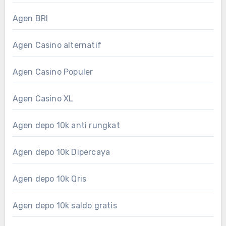
Agen BRI
Agen Casino alternatif
Agen Casino Populer
Agen Casino XL
Agen depo 10k anti rungkat
Agen depo 10k Dipercaya
Agen depo 10k Qris
Agen depo 10k saldo gratis