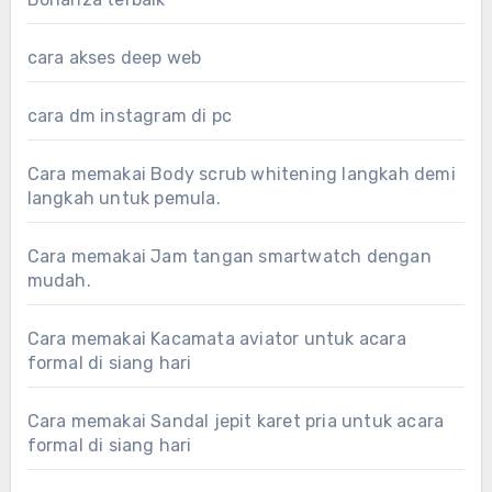
cara akses deep web
cara dm instagram di pc
Cara memakai Body scrub whitening langkah demi
langkah untuk pemula.
Cara memakai Jam tangan smartwatch dengan
mudah.
Cara memakai Kacamata aviator untuk acara
formal di siang hari
Cara memakai Sandal jepit karet pria untuk acara
formal di siang hari