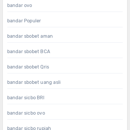
bandar ovo
bandar Populer
bandar sbobet aman
bandar sbobet BCA
bandar sbobet Qris
bandar sbobet uang asli
bandar sicbo BRI
bandar sicbo ovo
bandar sicbo rupiah