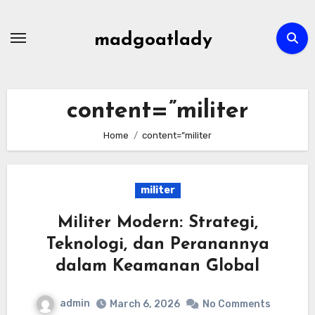
Skip
to
madgoatlady
content
content=”militer
Home
content=”militer
militer
Militer Modern: Strategi,
Teknologi, dan Peranannya
dalam Keamanan Global
admin
March 6, 2026
No Comments