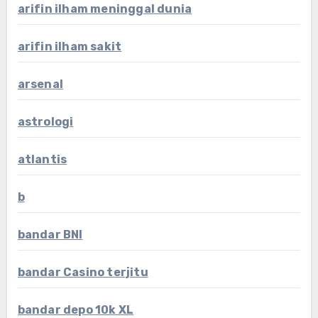
arifin ilham meninggal dunia
arifin ilham sakit
arsenal
astrologi
atlantis
b
bandar BNI
bandar Casino terjitu
bandar depo 10k XL