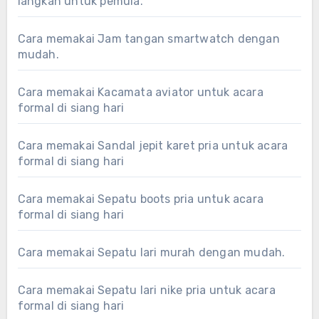
langkah untuk pemula.
Cara memakai Jam tangan smartwatch dengan
mudah.
Cara memakai Kacamata aviator untuk acara
formal di siang hari
Cara memakai Sandal jepit karet pria untuk acara
formal di siang hari
Cara memakai Sepatu boots pria untuk acara
formal di siang hari
Cara memakai Sepatu lari murah dengan mudah.
Cara memakai Sepatu lari nike pria untuk acara
formal di siang hari