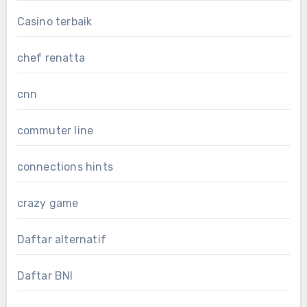
Casino terbaik
chef renatta
cnn
commuter line
connections hints
crazy game
Daftar alternatif
Daftar BNI