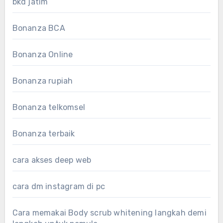
bkd jatim
Bonanza BCA
Bonanza Online
Bonanza rupiah
Bonanza telkomsel
Bonanza terbaik
cara akses deep web
cara dm instagram di pc
Cara memakai Body scrub whitening langkah demi