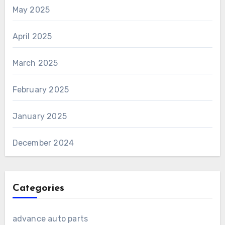
May 2025
April 2025
March 2025
February 2025
January 2025
December 2024
Categories
advance auto parts