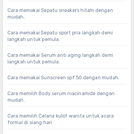
Cara memakai Sepatu sneakers hitam dengan
mudah.
Cara memakai Sepatu sport pria langkah demi
langkah untuk pemula.
Cara memakai Serum anti aging langkah demi
langkah untuk pemula.
Cara memakai Sunscreen spf 50 dengan mudah.
Cara memilih Body serum niacinamide dengan
mudah.
Cara memilih Celana kulot wanita untuk acara
formal di siang hari