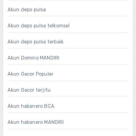
Akun depo pulsa
Akun depo pulsa telkomsel
Akun depo pulsa terbaik
Akun Domino MANDIRI
Akun Gacor Populer
Akun Gacor terjitu
Akun habanero BCA
Akun habanero MANDIRI