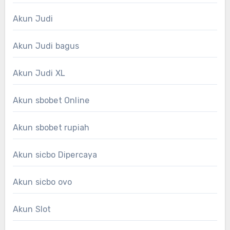
Akun Judi
Akun Judi bagus
Akun Judi XL
Akun sbobet Online
Akun sbobet rupiah
Akun sicbo Dipercaya
Akun sicbo ovo
Akun Slot