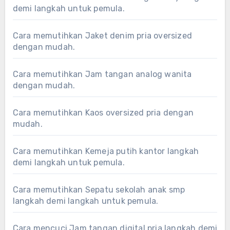
demi langkah untuk pemula.
Cara memutihkan Jaket denim pria oversized
dengan mudah.
Cara memutihkan Jam tangan analog wanita
dengan mudah.
Cara memutihkan Kaos oversized pria dengan
mudah.
Cara memutihkan Kemeja putih kantor langkah
demi langkah untuk pemula.
Cara memutihkan Sepatu sekolah anak smp
langkah demi langkah untuk pemula.
Cara mencuci Jam tangan digital pria langkah demi