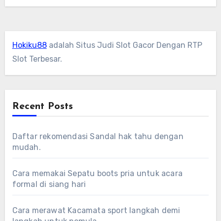
Hokiku88
adalah Situs Judi Slot Gacor Dengan RTP
Slot Terbesar.
Recent Posts
Daftar rekomendasi Sandal hak tahu dengan
mudah.
Cara memakai Sepatu boots pria untuk acara
formal di siang hari
Cara merawat Kacamata sport langkah demi