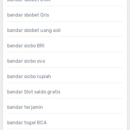
bandar sbobet Qris
bandar sbobet uang asli
bandar sicbo BRI
bandar sicbo ovo
bandar sicbo rupiah
bandar Slot saldo gratis
bandar terjamin
bandar togel BCA