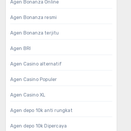
Agen Bonanza Online
Agen Bonanza resmi
Agen Bonanza terjitu
Agen BRI
Agen Casino alternatif
Agen Casino Populer
Agen Casino XL
Agen depo 10k anti rungkat
Agen depo 10k Dipercaya