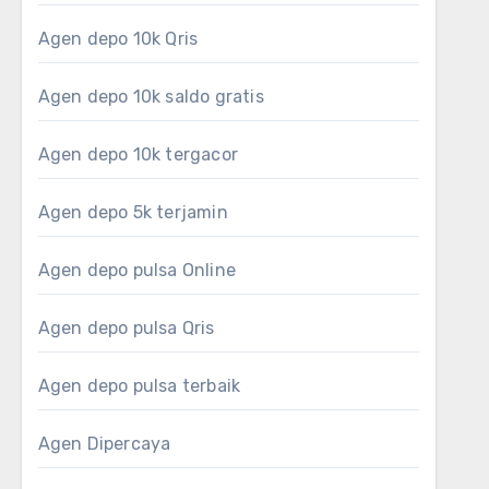
Agen depo 10k Qris
Agen depo 10k saldo gratis
Agen depo 10k tergacor
Agen depo 5k terjamin
Agen depo pulsa Online
Agen depo pulsa Qris
Agen depo pulsa terbaik
Agen Dipercaya