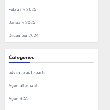
February 2025
January 2025
December 2024
Categories
advance auto parts
Agen alternatif
Agen BCA