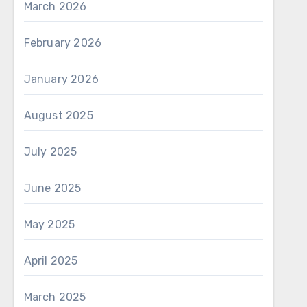
March 2026
February 2026
January 2026
August 2025
July 2025
June 2025
May 2025
April 2025
March 2025