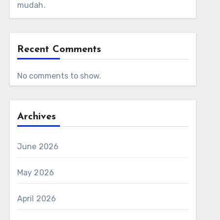
mudah.
Recent Comments
No comments to show.
Archives
June 2026
May 2026
April 2026