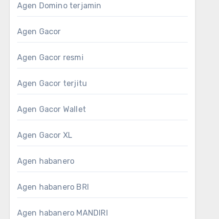
Agen Domino terjamin
Agen Gacor
Agen Gacor resmi
Agen Gacor terjitu
Agen Gacor Wallet
Agen Gacor XL
Agen habanero
Agen habanero BRI
Agen habanero MANDIRI