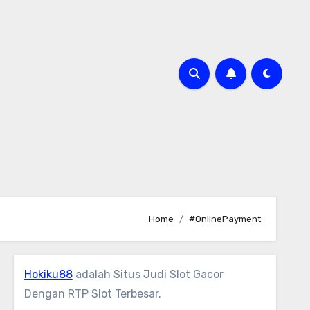
Home
#OnlinePayment
Hokiku88
adalah Situs Judi Slot Gacor
Dengan RTP Slot Terbesar.