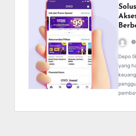
Solu
Akse
Berb
Depo 5k Wallet merupakan aplikasi dompet digital
yang ha
keuanga
penggu
pembay