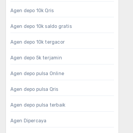
Agen depo 10k Qris
Agen depo 10k saldo gratis
Agen depo 10k tergacor
Agen depo 5k terjamin
Agen depo pulsa Online
Agen depo pulsa Qris
Agen depo pulsa terbaik
Agen Dipercaya