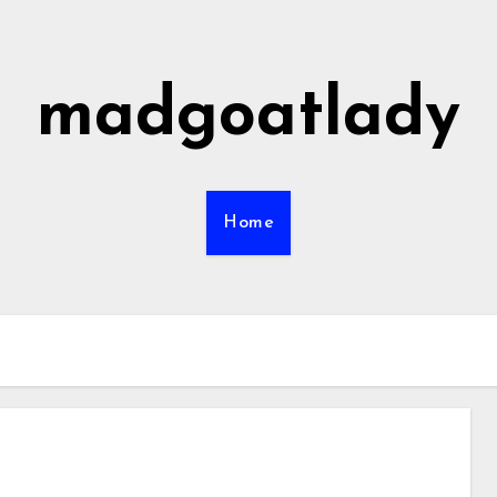
madgoatlady
Home