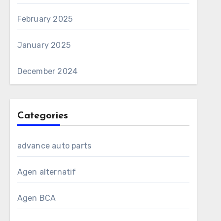
February 2025
January 2025
December 2024
Categories
advance auto parts
Agen alternatif
Agen BCA