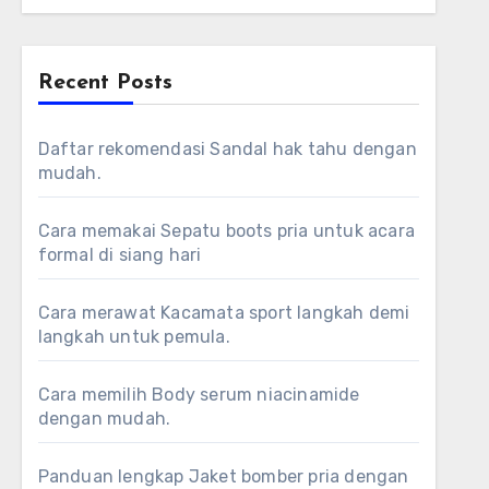
Recent Posts
Daftar rekomendasi Sandal hak tahu dengan
mudah.
Cara memakai Sepatu boots pria untuk acara
formal di siang hari
Cara merawat Kacamata sport langkah demi
langkah untuk pemula.
Cara memilih Body serum niacinamide
dengan mudah.
Panduan lengkap Jaket bomber pria dengan