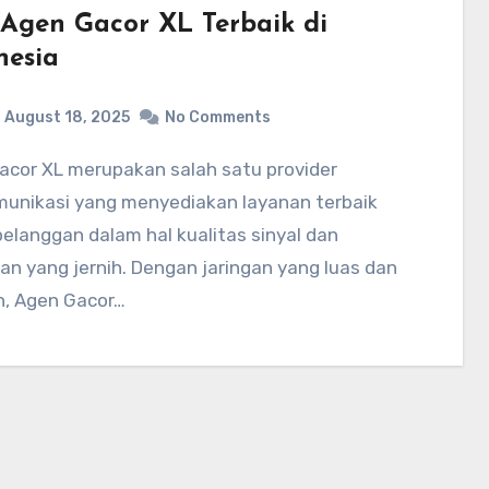
 Agen Gacor XL Terbaik di
nesia
August 18, 2025
No Comments
munikasi yang menyediakan layanan terbaik
elanggan dalam hal kualitas sinyal dan
an yang jernih. Dengan jaringan yang luas dan
h, Agen Gacor…