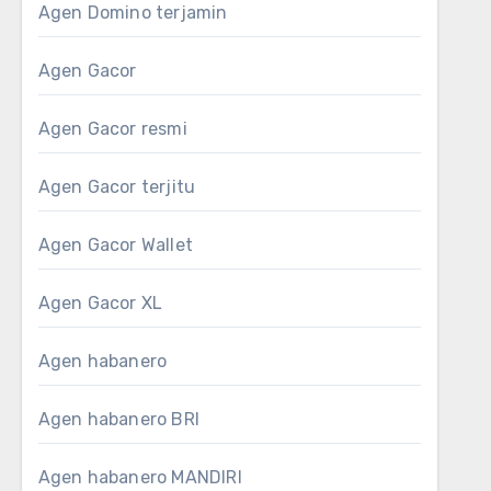
Agen Domino terjamin
Agen Gacor
Agen Gacor resmi
Agen Gacor terjitu
Agen Gacor Wallet
Agen Gacor XL
Agen habanero
Agen habanero BRI
Agen habanero MANDIRI