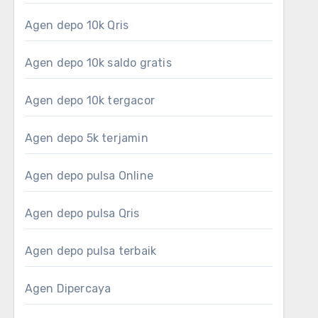
Agen depo 10k Qris
Agen depo 10k saldo gratis
Agen depo 10k tergacor
Agen depo 5k terjamin
Agen depo pulsa Online
Agen depo pulsa Qris
Agen depo pulsa terbaik
Agen Dipercaya