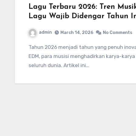
Lagu Terbaru 2026: Tren Musi
Lagu Wajib Didengar Tahun I
admin
March 14, 2026
No Comments
Tahun 2026 menjadi tahun yang penuh inovasi di dunia musik. Dari genre pop, R&B, hingga
EDM, para musisi menghadirkan karya-karya
seluruh dunia. Artikel ini…