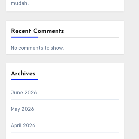
mudah.
Recent Comments
No comments to show.
Archives
June 2026
May 2026
April 2026