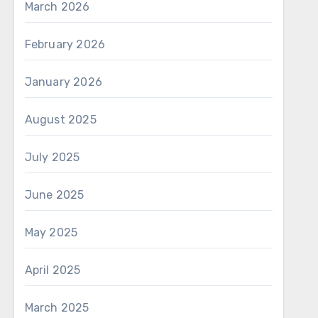
March 2026
February 2026
January 2026
August 2025
July 2025
June 2025
May 2025
April 2025
March 2025