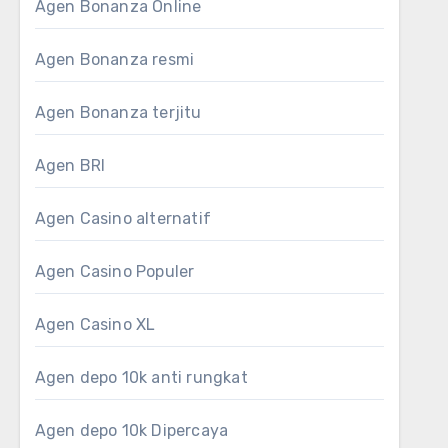
Agen Bonanza Online
Agen Bonanza resmi
Agen Bonanza terjitu
Agen BRI
Agen Casino alternatif
Agen Casino Populer
Agen Casino XL
Agen depo 10k anti rungkat
Agen depo 10k Dipercaya