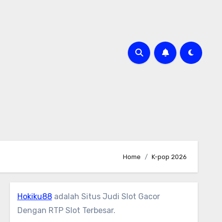
Home
K-pop 2026
Hokiku88
adalah Situs Judi Slot Gacor
Dengan RTP Slot Terbesar.