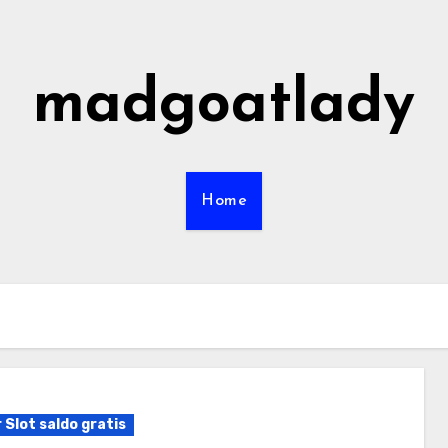
madgoatlady
Home
 Slot saldo gratis