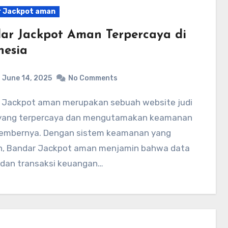
 Jackpot aman
ar Jackpot Aman Terpercaya di
nesia
June 14, 2025
No Comments
 yang terpercaya dan mengutamakan keamanan
embernya. Dengan sistem keamanan yang
h, Bandar Jackpot aman menjamin bahwa data
i dan transaksi keuangan…