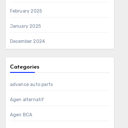
February 2025
January 2025
December 2024
Categories
advance auto parts
Agen alternatif
Agen BCA