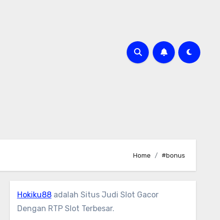
Home
#bonus
Hokiku88
adalah Situs Judi Slot Gacor
Dengan RTP Slot Terbesar.