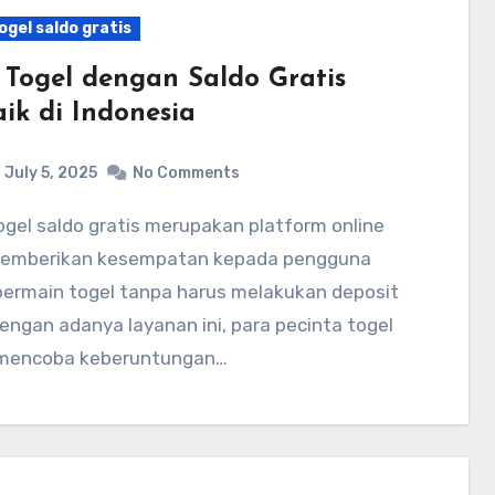
ogel saldo gratis
s Togel dengan Saldo Gratis
aik di Indonesia
July 5, 2025
No Comments
emberikan kesempatan kepada pengguna
bermain togel tanpa harus melakukan deposit
engan adanya layanan ini, para pecinta togel
mencoba keberuntungan…