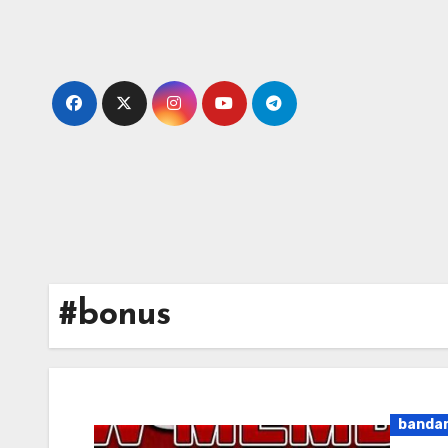
Skip
to
content
#bonus
bandar