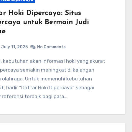
ar Hoki Dipercaya: Situs
ercaya untuk Bermain Judi
ne
July 11, 2025
No Comments
rpercaya semakin meningkat di kalangan
a olahraga. Untuk memenuhi kebutuhan
t, hadir “Daftar Hoki Dipercaya” sebagai
referensi terbaik bagi para…