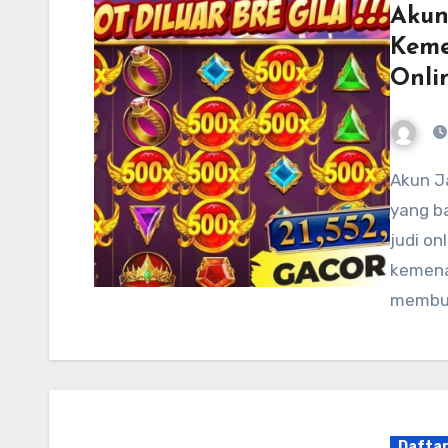
Akun
Keme
Onli
Akun Jackpot tergacor merupakan salah satu akun
yang b
judi on
kemena
membua
Daftar