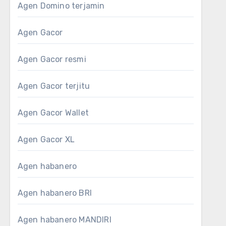
Agen Domino terjamin
Agen Gacor
Agen Gacor resmi
Agen Gacor terjitu
Agen Gacor Wallet
Agen Gacor XL
Agen habanero
Agen habanero BRI
Agen habanero MANDIRI