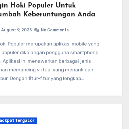
gin Hoki Populer Untuk
mbah Keberuntungan Anda
August 9, 2025
No Comments
 populer dikalangan pengguna smartphone
i. Aplikasi ini menawarkan berbagai jenis
nan memancing virtual yang menarik dan
ur. Dengan fitur-fitur yang lengkap…
ackpot tergacor