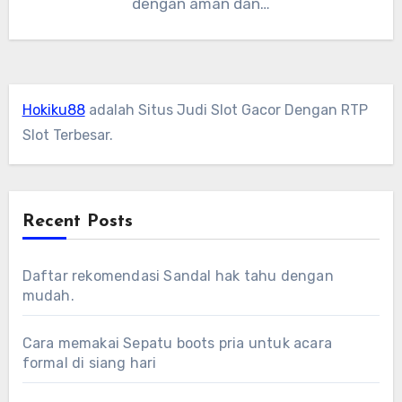
dengan aman dan…
Hokiku88
adalah Situs Judi Slot Gacor Dengan RTP
Slot Terbesar.
Recent Posts
Daftar rekomendasi Sandal hak tahu dengan
mudah.
Cara memakai Sepatu boots pria untuk acara
formal di siang hari