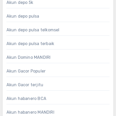
Akun depo 5k
Akun depo pulsa
Akun depo pulsa telkomsel
Akun depo pulsa terbaik
Akun Domino MANDIRI
Akun Gacor Populer
Akun Gacor terjitu
Akun habanero BCA
Akun habanero MANDIRI