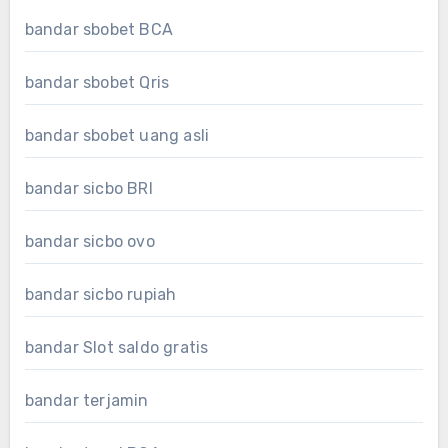
bandar sbobet BCA
bandar sbobet Qris
bandar sbobet uang asli
bandar sicbo BRI
bandar sicbo ovo
bandar sicbo rupiah
bandar Slot saldo gratis
bandar terjamin