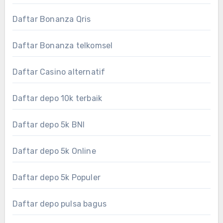
Daftar Bonanza Qris
Daftar Bonanza telkomsel
Daftar Casino alternatif
Daftar depo 10k terbaik
Daftar depo 5k BNI
Daftar depo 5k Online
Daftar depo 5k Populer
Daftar depo pulsa bagus