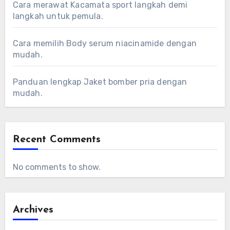
Cara merawat Kacamata sport langkah demi
langkah untuk pemula.
Cara memilih Body serum niacinamide dengan
mudah.
Panduan lengkap Jaket bomber pria dengan
mudah.
Recent Comments
No comments to show.
Archives