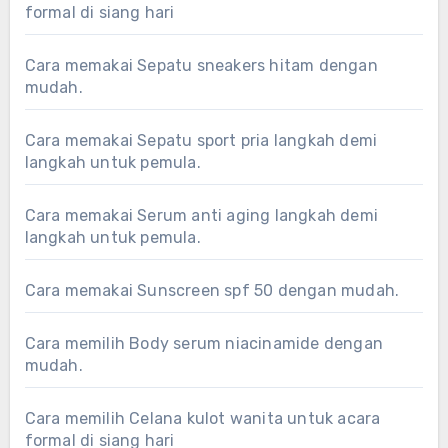
formal di siang hari
Cara memakai Sepatu sneakers hitam dengan
mudah.
Cara memakai Sepatu sport pria langkah demi
langkah untuk pemula.
Cara memakai Serum anti aging langkah demi
langkah untuk pemula.
Cara memakai Sunscreen spf 50 dengan mudah.
Cara memilih Body serum niacinamide dengan
mudah.
Cara memilih Celana kulot wanita untuk acara
formal di siang hari