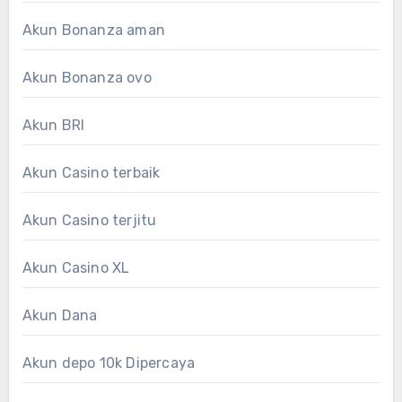
Akun Bonanza aman
Akun Bonanza ovo
Akun BRI
Akun Casino terbaik
Akun Casino terjitu
Akun Casino XL
Akun Dana
Akun depo 10k Dipercaya