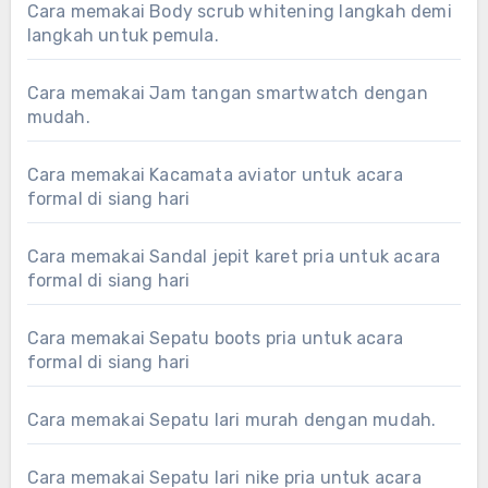
Cara memakai Body scrub whitening langkah demi
langkah untuk pemula.
Cara memakai Jam tangan smartwatch dengan
mudah.
Cara memakai Kacamata aviator untuk acara
formal di siang hari
Cara memakai Sandal jepit karet pria untuk acara
formal di siang hari
Cara memakai Sepatu boots pria untuk acara
formal di siang hari
Cara memakai Sepatu lari murah dengan mudah.
Cara memakai Sepatu lari nike pria untuk acara