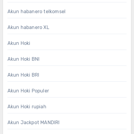
Akun habanero telkomsel
Akun habanero XL
Akun Hoki
Akun Hoki BNI
Akun Hoki BRI
Akun Hoki Populer
Akun Hoki rupiah
Akun Jackpot MANDIRI