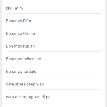
bkd jatim
Bonanza BCA
Bonanza Online
Bonanza rupiah
Bonanza telkomsel
Bonanza terbaik
cara akses deep web
cara dm instagram di pc