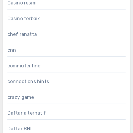
Casino resmi
Casino terbaik
chef renatta
cnn
commuter line
connections hints
crazy game
Daftar alternatif
Daftar BNI