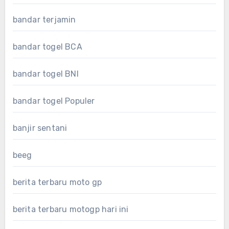
bandar terjamin
bandar togel BCA
bandar togel BNI
bandar togel Populer
banjir sentani
beeg
berita terbaru moto gp
berita terbaru motogp hari ini