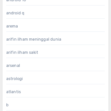
android q
arema
arifin ilham meninggal dunia
arifin ilham sakit
arsenal
astrologi
atlantis
b