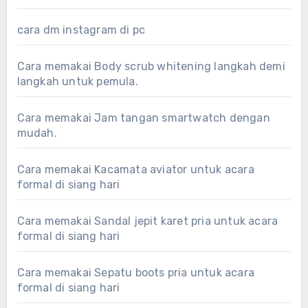
cara dm instagram di pc
Cara memakai Body scrub whitening langkah demi
langkah untuk pemula.
Cara memakai Jam tangan smartwatch dengan
mudah.
Cara memakai Kacamata aviator untuk acara
formal di siang hari
Cara memakai Sandal jepit karet pria untuk acara
formal di siang hari
Cara memakai Sepatu boots pria untuk acara
formal di siang hari