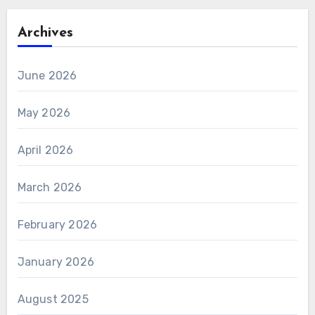
Archives
June 2026
May 2026
April 2026
March 2026
February 2026
January 2026
August 2025