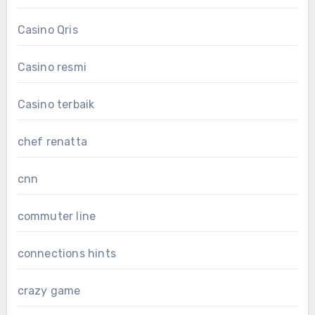
Casino Qris
Casino resmi
Casino terbaik
chef renatta
cnn
commuter line
connections hints
crazy game