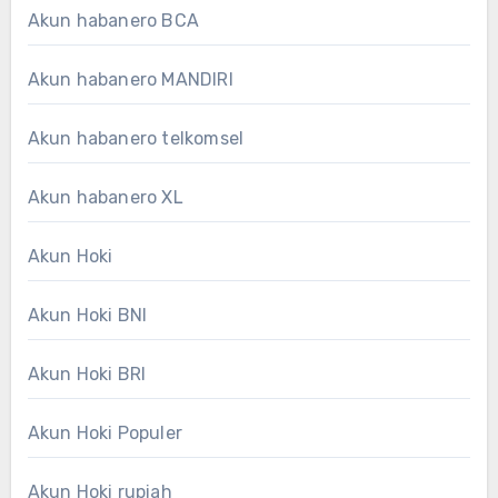
Akun habanero BCA
Akun habanero MANDIRI
Akun habanero telkomsel
Akun habanero XL
Akun Hoki
Akun Hoki BNI
Akun Hoki BRI
Akun Hoki Populer
Akun Hoki rupiah