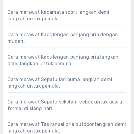
Cara merawat Kacamata sport langkah demi
langkah untuk pemula.
Cara merawat Kaos lengan panjang pria dengan
mudah.
Cara merawat Kaos lengan panjang pria langkah
demi langkah untuk pemula.
Cara merawat Sepatu lari puma langkah demi
langkah untuk pemula.
Cara merawat Sepatu sekolah reebok untuk acara
formal di siang hari
Cara merawat Tas ransel pria outdoor langkah demi
langkah untuk pemula.