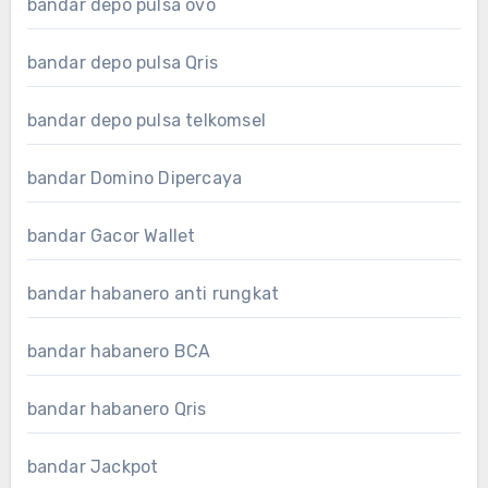
bandar depo pulsa ovo
bandar depo pulsa Qris
bandar depo pulsa telkomsel
bandar Domino Dipercaya
bandar Gacor Wallet
bandar habanero anti rungkat
bandar habanero BCA
bandar habanero Qris
bandar Jackpot