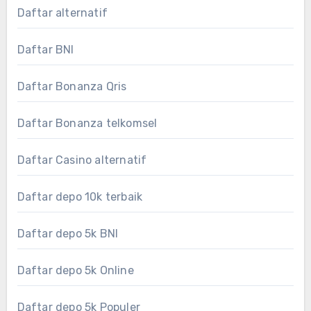
Daftar alternatif
Daftar BNI
Daftar Bonanza Qris
Daftar Bonanza telkomsel
Daftar Casino alternatif
Daftar depo 10k terbaik
Daftar depo 5k BNI
Daftar depo 5k Online
Daftar depo 5k Populer