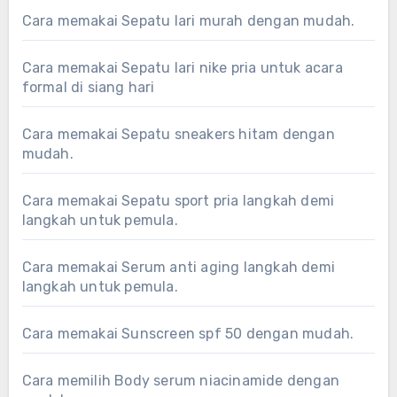
Cara memakai Sepatu lari murah dengan mudah.
Cara memakai Sepatu lari nike pria untuk acara
formal di siang hari
Cara memakai Sepatu sneakers hitam dengan
mudah.
Cara memakai Sepatu sport pria langkah demi
langkah untuk pemula.
Cara memakai Serum anti aging langkah demi
langkah untuk pemula.
Cara memakai Sunscreen spf 50 dengan mudah.
Cara memilih Body serum niacinamide dengan