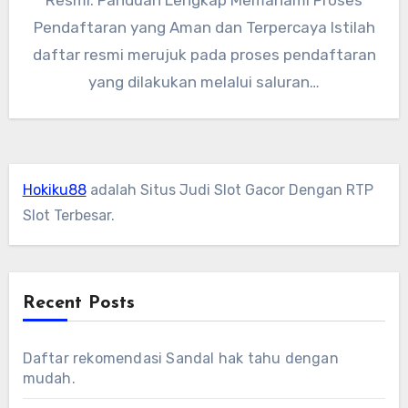
Resmi: Panduan Lengkap Memahami Proses
Pendaftaran yang Aman dan Terpercaya Istilah
daftar resmi merujuk pada proses pendaftaran
yang dilakukan melalui saluran…
Hokiku88
adalah Situs Judi Slot Gacor Dengan RTP
Slot Terbesar.
Recent Posts
Daftar rekomendasi Sandal hak tahu dengan
mudah.