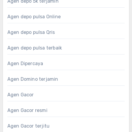
Agen depo 5k terjamin
Agen depo pulsa Online
Agen depo pulsa Qris
Agen depo pulsa terbaik
Agen Dipercaya
Agen Domino terjamin
Agen Gacor
Agen Gacor resmi
Agen Gacor terjitu