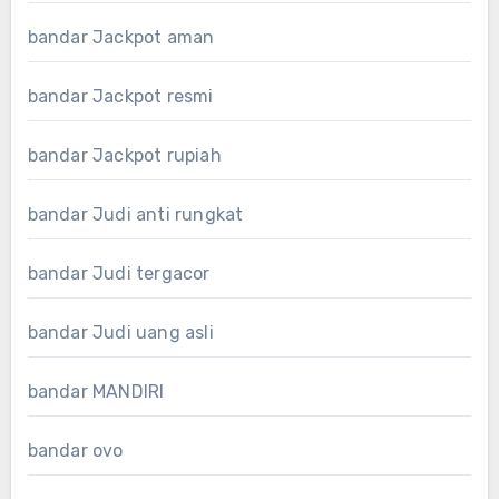
bandar Jackpot aman
bandar Jackpot resmi
bandar Jackpot rupiah
bandar Judi anti rungkat
bandar Judi tergacor
bandar Judi uang asli
bandar MANDIRI
bandar ovo