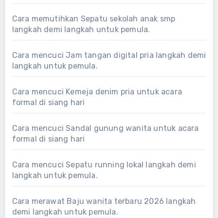
Cara memutihkan Sepatu sekolah anak smp
langkah demi langkah untuk pemula.
Cara mencuci Jam tangan digital pria langkah demi
langkah untuk pemula.
Cara mencuci Kemeja denim pria untuk acara
formal di siang hari
Cara mencuci Sandal gunung wanita untuk acara
formal di siang hari
Cara mencuci Sepatu running lokal langkah demi
langkah untuk pemula.
Cara merawat Baju wanita terbaru 2026 langkah
demi langkah untuk pemula.