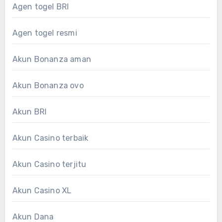
Agen togel BRI
Agen togel resmi
Akun Bonanza aman
Akun Bonanza ovo
Akun BRI
Akun Casino terbaik
Akun Casino terjitu
Akun Casino XL
Akun Dana