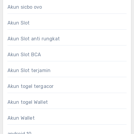
Akun sicbo ovo
Akun Slot
Akun Slot anti rungkat
Akun Slot BCA
Akun Slot terjamin
Akun togel tergacor
Akun togel Wallet
Akun Wallet
android 10