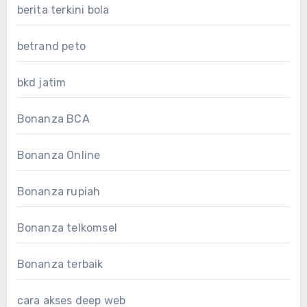
berita terkini bola
betrand peto
bkd jatim
Bonanza BCA
Bonanza Online
Bonanza rupiah
Bonanza telkomsel
Bonanza terbaik
cara akses deep web