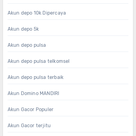
Akun depo 10k Dipercaya
Akun depo 5k
Akun depo pulsa
Akun depo pulsa telkomsel
Akun depo pulsa terbaik
Akun Domino MANDIRI
Akun Gacor Populer
Akun Gacor terjitu