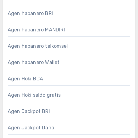
Agen habanero BRI
Agen habanero MANDIRI
Agen habanero telkomsel
Agen habanero Wallet
Agen Hoki BCA
Agen Hoki saldo gratis
Agen Jackpot BRI
Agen Jackpot Dana