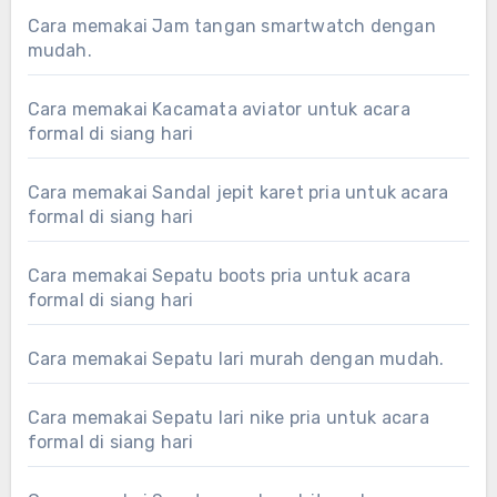
Cara memakai Jam tangan smartwatch dengan
mudah.
Cara memakai Kacamata aviator untuk acara
formal di siang hari
Cara memakai Sandal jepit karet pria untuk acara
formal di siang hari
Cara memakai Sepatu boots pria untuk acara
formal di siang hari
Cara memakai Sepatu lari murah dengan mudah.
Cara memakai Sepatu lari nike pria untuk acara
formal di siang hari