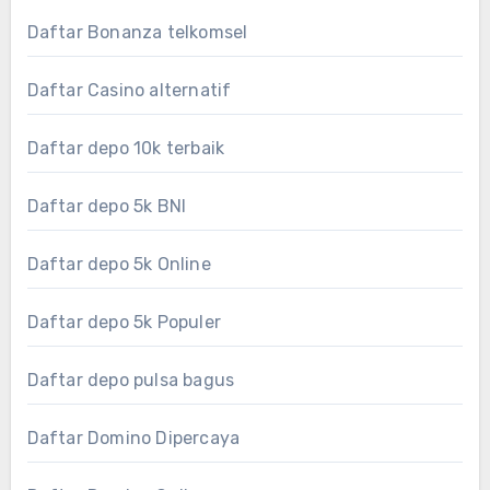
Daftar Bonanza telkomsel
Daftar Casino alternatif
Daftar depo 10k terbaik
Daftar depo 5k BNI
Daftar depo 5k Online
Daftar depo 5k Populer
Daftar depo pulsa bagus
Daftar Domino Dipercaya