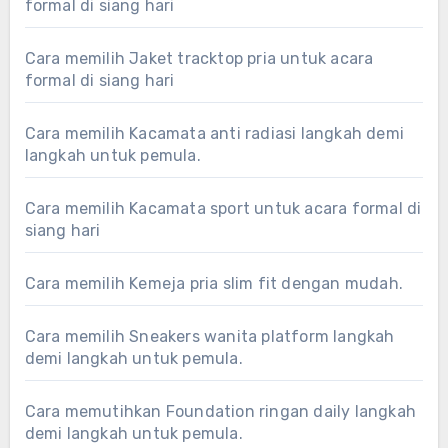
formal di siang hari
Cara memilih Jaket tracktop pria untuk acara
formal di siang hari
Cara memilih Kacamata anti radiasi langkah demi
langkah untuk pemula.
Cara memilih Kacamata sport untuk acara formal di
siang hari
Cara memilih Kemeja pria slim fit dengan mudah.
Cara memilih Sneakers wanita platform langkah
demi langkah untuk pemula.
Cara memutihkan Foundation ringan daily langkah
demi langkah untuk pemula.