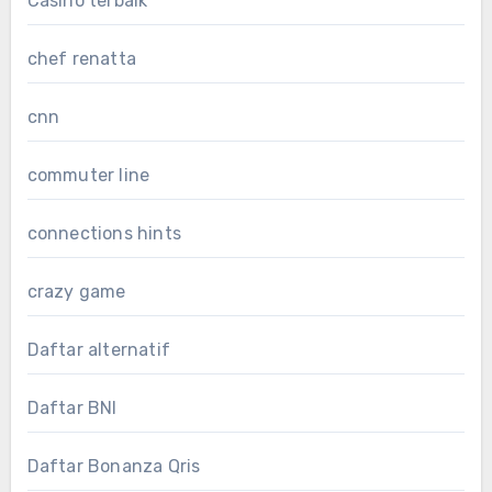
Casino terbaik
chef renatta
cnn
commuter line
connections hints
crazy game
Daftar alternatif
Daftar BNI
Daftar Bonanza Qris