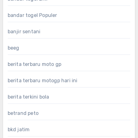
bandar togel Populer
banjir sentani
beeg
berita terbaru moto gp
berita terbaru motogp hari ini
berita terkini bola
betrand peto
bkd jatim