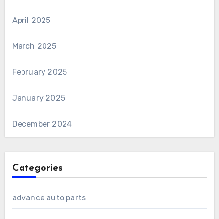
April 2025
March 2025
February 2025
January 2025
December 2024
Categories
advance auto parts