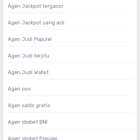
Agen Jackpot tergacor
Agen Jackpot uang asli
Agen Judi Populer
Agen Judi terjitu
Agen Judi Wallet
Agen ovo
Agen saldo gratis
Agen sbobet BNI
Agen sbobet Populer