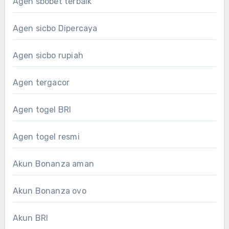
Agen sbobet terbaik
Agen sicbo Dipercaya
Agen sicbo rupiah
Agen tergacor
Agen togel BRI
Agen togel resmi
Akun Bonanza aman
Akun Bonanza ovo
Akun BRI