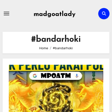
Skip
to
madgoatlady
content
#bandarhoki
Home
#bandarhoki