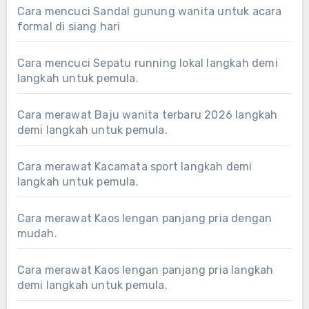
Cara mencuci Sandal gunung wanita untuk acara
formal di siang hari
Cara mencuci Sepatu running lokal langkah demi
langkah untuk pemula.
Cara merawat Baju wanita terbaru 2026 langkah
demi langkah untuk pemula.
Cara merawat Kacamata sport langkah demi
langkah untuk pemula.
Cara merawat Kaos lengan panjang pria dengan
mudah.
Cara merawat Kaos lengan panjang pria langkah
demi langkah untuk pemula.