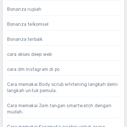
Bonanza rupiah
Bonanza telkomsel
Bonanza terbaik
cara akses deep web
cara dm instagram di pc
Cara memakai Body scrub whitening langkah demi
langkah untuk pemula.
Cara memakai Jam tangan smartwatch dengan
mudah.
Cara memakai Kacamata aviator untuk acara