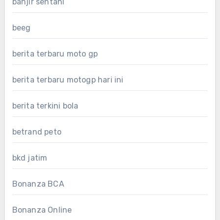
banjir sentani
beeg
berita terbaru moto gp
berita terbaru motogp hari ini
berita terkini bola
betrand peto
bkd jatim
Bonanza BCA
Bonanza Online