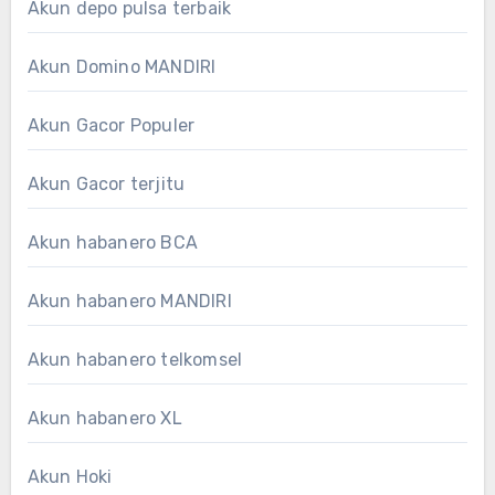
Akun depo pulsa terbaik
Akun Domino MANDIRI
Akun Gacor Populer
Akun Gacor terjitu
Akun habanero BCA
Akun habanero MANDIRI
Akun habanero telkomsel
Akun habanero XL
Akun Hoki