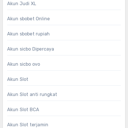
Akun Judi XL
Akun sbobet Online
Akun sbobet rupiah
Akun sicbo Dipercaya
Akun sicbo ovo
Akun Slot
Akun Slot anti rungkat
Akun Slot BCA
Akun Slot terjamin