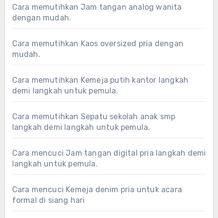
Cara memutihkan Jam tangan analog wanita
dengan mudah.
Cara memutihkan Kaos oversized pria dengan
mudah.
Cara memutihkan Kemeja putih kantor langkah
demi langkah untuk pemula.
Cara memutihkan Sepatu sekolah anak smp
langkah demi langkah untuk pemula.
Cara mencuci Jam tangan digital pria langkah demi
langkah untuk pemula.
Cara mencuci Kemeja denim pria untuk acara
formal di siang hari