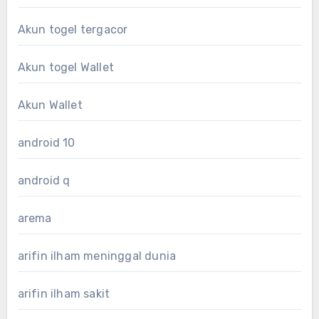
Akun togel tergacor
Akun togel Wallet
Akun Wallet
android 10
android q
arema
arifin ilham meninggal dunia
arifin ilham sakit