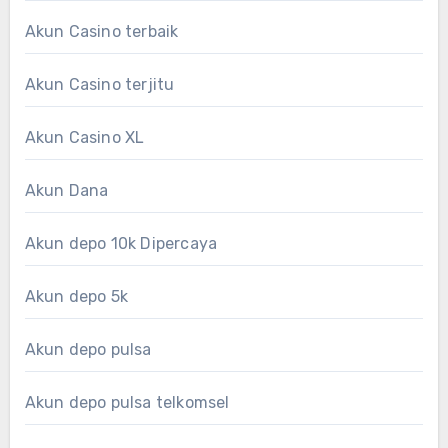
Akun Casino terbaik
Akun Casino terjitu
Akun Casino XL
Akun Dana
Akun depo 10k Dipercaya
Akun depo 5k
Akun depo pulsa
Akun depo pulsa telkomsel