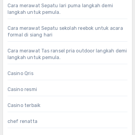
Cara merawat Sepatu lari puma langkah demi
langkah untuk pemula.
Cara merawat Sepatu sekolah reebok untuk acara
formal di siang hari
Cara merawat Tas ransel pria outdoor langkah demi
langkah untuk pemula.
Casino Qris
Casino resmi
Casino terbaik
chef renatta