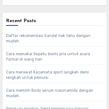
Recent Posts
Daftar rekomendasi Sandal hak tahu dengan
mudah.
Cara memakai Sepatu boots pria untuk acara
formal di siang hari
Cara merawat Kacamata sport langkah demi
langkah untuk pemula.
Cara memilih Body serum niacinamide dengan
mudah.
Panduan lengkap Jaket bomber pria dengan