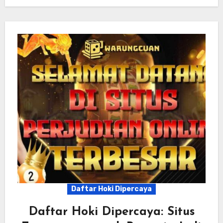
Daftar Hoki Dipercaya
Daftar Hoki Dipercaya: Situs