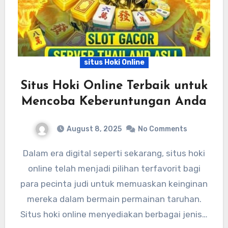
situs Hoki Online
Situs Hoki Online Terbaik untuk
Mencoba Keberuntungan Anda
August 8, 2025
No Comments
Dalam era digital seperti sekarang, situs hoki
online telah menjadi pilihan terfavorit bagi
para pecinta judi untuk memuaskan keinginan
mereka dalam bermain permainan taruhan.
Situs hoki online menyediakan berbagai jenis…