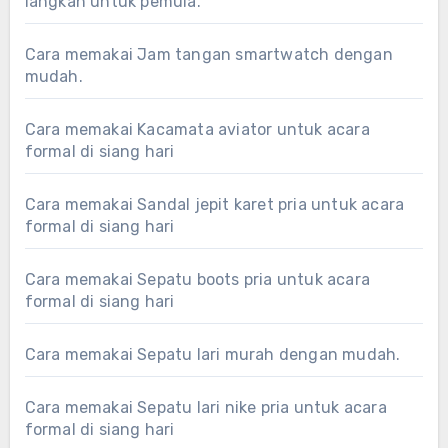
langkah untuk pemula.
Cara memakai Jam tangan smartwatch dengan
mudah.
Cara memakai Kacamata aviator untuk acara
formal di siang hari
Cara memakai Sandal jepit karet pria untuk acara
formal di siang hari
Cara memakai Sepatu boots pria untuk acara
formal di siang hari
Cara memakai Sepatu lari murah dengan mudah.
Cara memakai Sepatu lari nike pria untuk acara
formal di siang hari