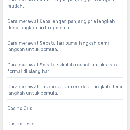
mudah.
Cara merawat Kaos lengan panjang pria langkah
demi langkah untuk pemula.
Cara merawat Sepatu lari puma langkah demi
langkah untuk pemula.
Cara merawat Sepatu sekolah reebok untuk acara
formal di siang hari
Cara merawat Tas ransel pria outdoor langkah demi
langkah untuk pemula.
Casino Qris
Casino resmi