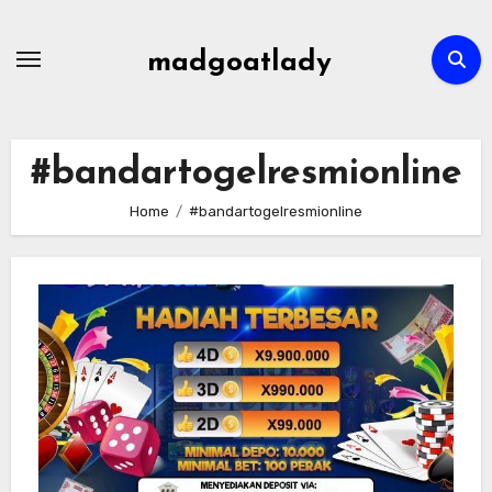
Skip
to
madgoatlady
content
#bandartogelresmionline
Home
#bandartogelresmionline