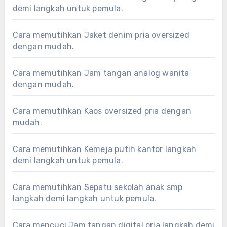
demi langkah untuk pemula.
Cara memutihkan Jaket denim pria oversized
dengan mudah.
Cara memutihkan Jam tangan analog wanita
dengan mudah.
Cara memutihkan Kaos oversized pria dengan
mudah.
Cara memutihkan Kemeja putih kantor langkah
demi langkah untuk pemula.
Cara memutihkan Sepatu sekolah anak smp
langkah demi langkah untuk pemula.
Cara mencuci Jam tangan digital pria langkah demi