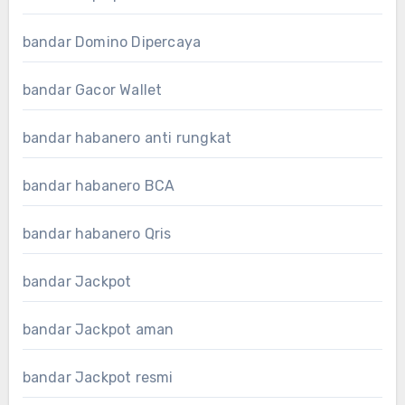
bandar Domino Dipercaya
bandar Gacor Wallet
bandar habanero anti rungkat
bandar habanero BCA
bandar habanero Qris
bandar Jackpot
bandar Jackpot aman
bandar Jackpot resmi