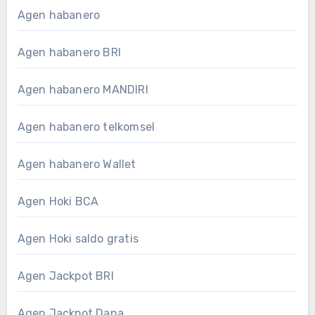
Agen habanero
Agen habanero BRI
Agen habanero MANDIRI
Agen habanero telkomsel
Agen habanero Wallet
Agen Hoki BCA
Agen Hoki saldo gratis
Agen Jackpot BRI
Agen Jackpot Dana