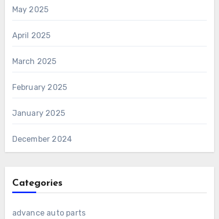
May 2025
April 2025
March 2025
February 2025
January 2025
December 2024
Categories
advance auto parts