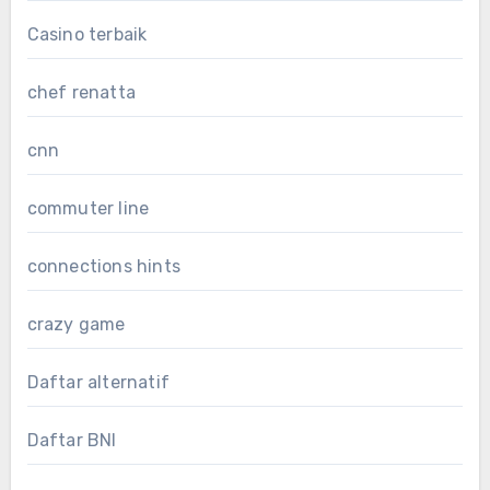
Casino terbaik
chef renatta
cnn
commuter line
connections hints
crazy game
Daftar alternatif
Daftar BNI