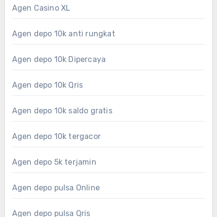
Agen Casino XL
Agen depo 10k anti rungkat
Agen depo 10k Dipercaya
Agen depo 10k Qris
Agen depo 10k saldo gratis
Agen depo 10k tergacor
Agen depo 5k terjamin
Agen depo pulsa Online
Agen depo pulsa Qris