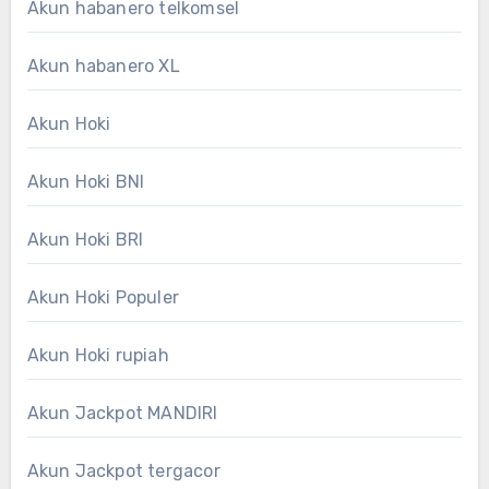
Akun habanero telkomsel
Akun habanero XL
Akun Hoki
Akun Hoki BNI
Akun Hoki BRI
Akun Hoki Populer
Akun Hoki rupiah
Akun Jackpot MANDIRI
Akun Jackpot tergacor