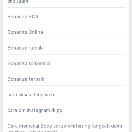
bkd jatim
Bonanza BCA
Bonanza Online
Bonanza rupiah
Bonanza telkomsel
Bonanza terbaik
cara akses deep web
cara dm instagram di pc
Cara memakai Body scrub whitening langkah demi