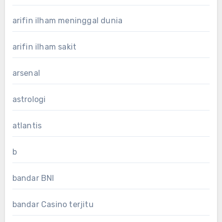
arifin ilham meninggal dunia
arifin ilham sakit
arsenal
astrologi
atlantis
b
bandar BNI
bandar Casino terjitu