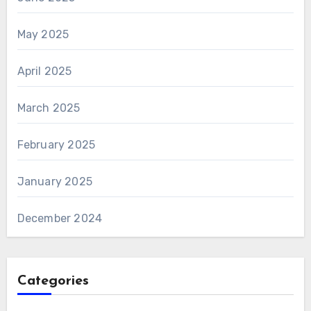
May 2025
April 2025
March 2025
February 2025
January 2025
December 2024
Categories