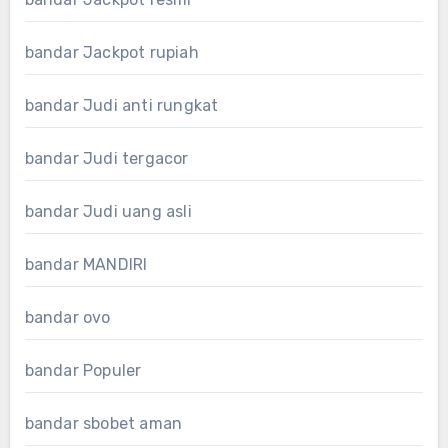
bandar Jackpot rupiah
bandar Judi anti rungkat
bandar Judi tergacor
bandar Judi uang asli
bandar MANDIRI
bandar ovo
bandar Populer
bandar sbobet aman