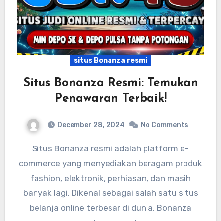
situs Bonanza resmi
Situs Bonanza Resmi: Temukan
Penawaran Terbaik!
December 28, 2024
No Comments
Situs Bonanza resmi adalah platform e-
commerce yang menyediakan beragam produk
fashion, elektronik, perhiasan, dan masih
banyak lagi. Dikenal sebagai salah satu situs
belanja online terbesar di dunia, Bonanza