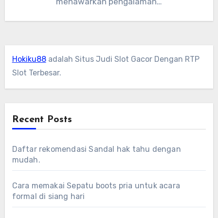
menawarkan pengalaman…
Hokiku88
adalah Situs Judi Slot Gacor Dengan RTP
Slot Terbesar.
Recent Posts
Daftar rekomendasi Sandal hak tahu dengan
mudah.
Cara memakai Sepatu boots pria untuk acara
formal di siang hari