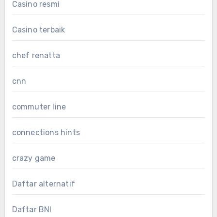
Casino resmi
Casino terbaik
chef renatta
cnn
commuter line
connections hints
crazy game
Daftar alternatif
Daftar BNI