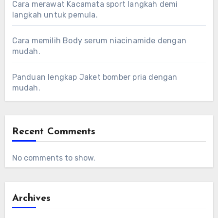
Cara merawat Kacamata sport langkah demi
langkah untuk pemula.
Cara memilih Body serum niacinamide dengan
mudah.
Panduan lengkap Jaket bomber pria dengan
mudah.
Recent Comments
No comments to show.
Archives