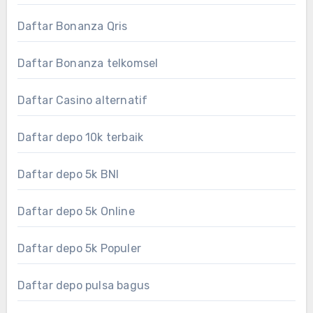
Daftar Bonanza Qris
Daftar Bonanza telkomsel
Daftar Casino alternatif
Daftar depo 10k terbaik
Daftar depo 5k BNI
Daftar depo 5k Online
Daftar depo 5k Populer
Daftar depo pulsa bagus