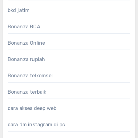
bkd jatim
Bonanza BCA
Bonanza Online
Bonanza rupiah
Bonanza telkomsel
Bonanza terbaik
cara akses deep web
cara dm instagram di pc