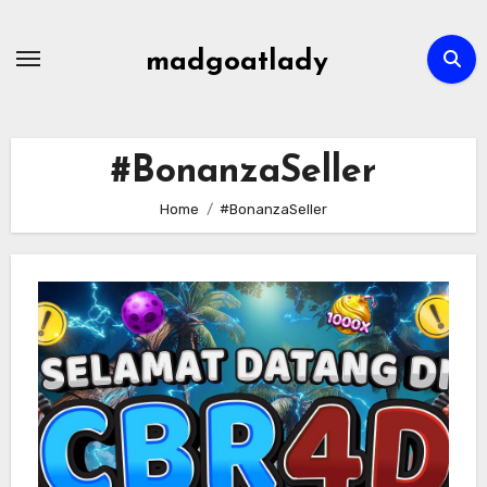
Skip
to
madgoatlady
content
#BonanzaSeller
Home
#BonanzaSeller