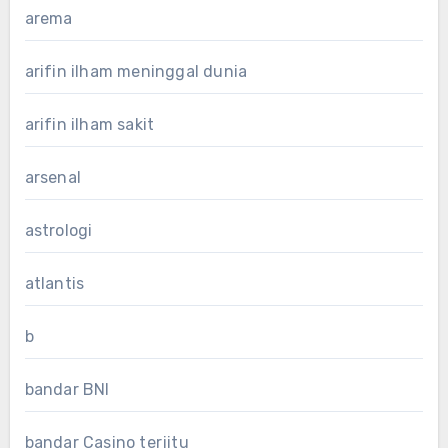
arema
arifin ilham meninggal dunia
arifin ilham sakit
arsenal
astrologi
atlantis
b
bandar BNI
bandar Casino terjitu