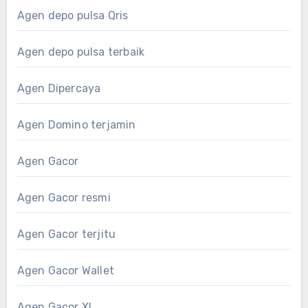
Agen depo pulsa Qris
Agen depo pulsa terbaik
Agen Dipercaya
Agen Domino terjamin
Agen Gacor
Agen Gacor resmi
Agen Gacor terjitu
Agen Gacor Wallet
Agen Gacor XL