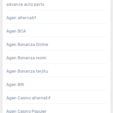
advance auto parts
Agen alternatif
Agen BCA
Agen Bonanza Online
Agen Bonanza resmi
Agen Bonanza terjitu
Agen BRI
Agen Casino alternatif
Agen Casino Populer