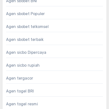
Agen sbobet BNI
Agen sbobet Populer
Agen sbobet telkomsel
Agen sbobet terbaik
Agen sicbo Dipercaya
Agen sicbo rupiah
Agen tergacor
Agen togel BRI
Agen togel resmi