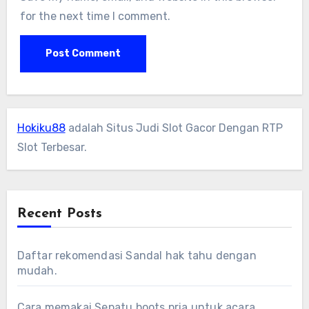
for the next time I comment.
Hokiku88
adalah Situs Judi Slot Gacor Dengan RTP
Slot Terbesar.
Recent Posts
Daftar rekomendasi Sandal hak tahu dengan
mudah.
Cara memakai Sepatu boots pria untuk acara