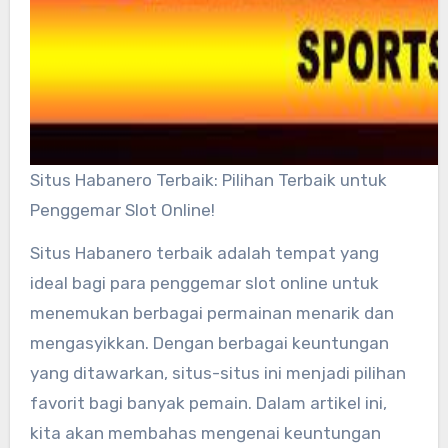
Situs Habanero Terbaik: Pilihan Terbaik untuk
Penggemar Slot Online!
Situs Habanero terbaik adalah tempat yang
ideal bagi para penggemar slot online untuk
menemukan berbagai permainan menarik dan
mengasyikkan. Dengan berbagai keuntungan
yang ditawarkan, situs-situs ini menjadi pilihan
favorit bagi banyak pemain. Dalam artikel ini,
kita akan membahas mengenai keuntungan