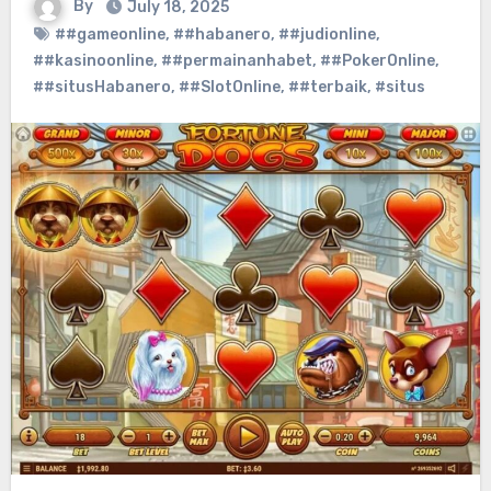
By
July 18, 2025
##gameonline
,
##habanero
,
##judionline
,
##kasinoonline
,
##permainanhabet
,
##PokerOnline
,
##situsHabanero
,
##SlotOnline
,
##terbaik
,
#situs