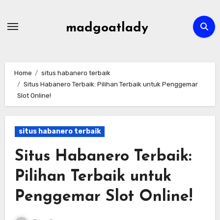
Skip
to
madgoatlady
content
Home
situs habanero terbaik
Situs Habanero Terbaik: Pilihan Terbaik untuk Penggemar
Slot Online!
situs habanero terbaik
Situs Habanero Terbaik:
Pilihan Terbaik untuk
Penggemar Slot Online!