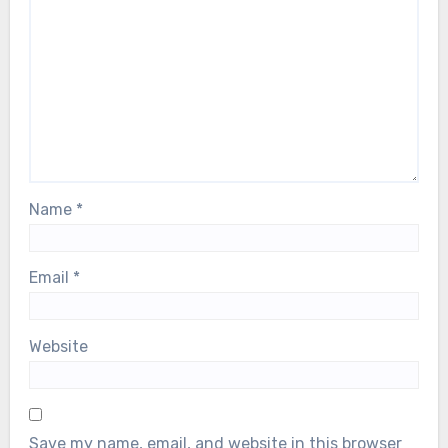
Name
*
Email
*
Website
Save my name, email, and website in this browser