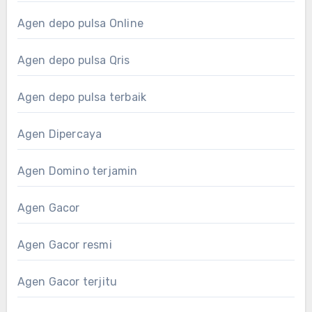
Agen depo pulsa Online
Agen depo pulsa Qris
Agen depo pulsa terbaik
Agen Dipercaya
Agen Domino terjamin
Agen Gacor
Agen Gacor resmi
Agen Gacor terjitu