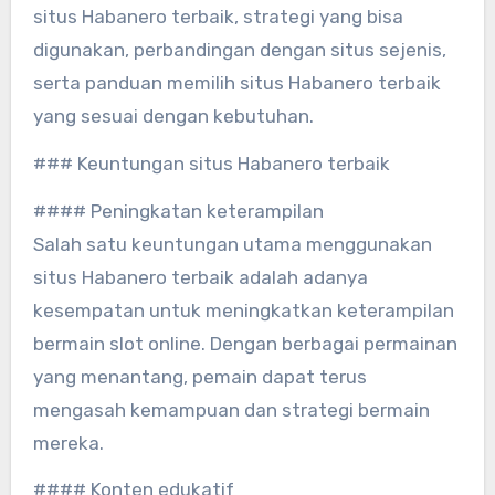
situs Habanero terbaik, strategi yang bisa
digunakan, perbandingan dengan situs sejenis,
serta panduan memilih situs Habanero terbaik
yang sesuai dengan kebutuhan.
### Keuntungan situs Habanero terbaik
#### Peningkatan keterampilan
Salah satu keuntungan utama menggunakan
situs Habanero terbaik adalah adanya
kesempatan untuk meningkatkan keterampilan
bermain slot online. Dengan berbagai permainan
yang menantang, pemain dapat terus
mengasah kemampuan dan strategi bermain
mereka.
#### Konten edukatif