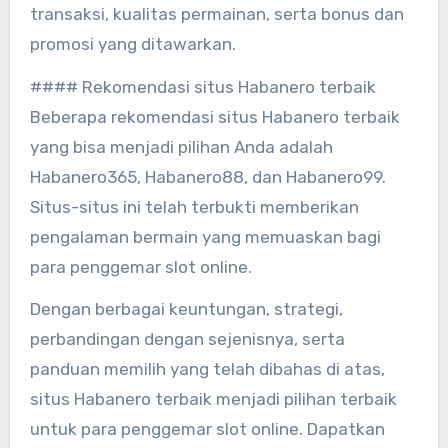
transaksi, kualitas permainan, serta bonus dan
promosi yang ditawarkan.
#### Rekomendasi situs Habanero terbaik
Beberapa rekomendasi situs Habanero terbaik
yang bisa menjadi pilihan Anda adalah
Habanero365, Habanero88, dan Habanero99.
Situs-situs ini telah terbukti memberikan
pengalaman bermain yang memuaskan bagi
para penggemar slot online.
Dengan berbagai keuntungan, strategi,
perbandingan dengan sejenisnya, serta
panduan memilih yang telah dibahas di atas,
situs Habanero terbaik menjadi pilihan terbaik
untuk para penggemar slot online. Dapatkan