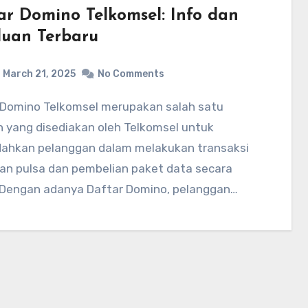
ar Domino Telkomsel: Info dan
uan Terbaru
March 21, 2025
No Comments
n yang disediakan oleh Telkomsel untuk
hkan pelanggan dalam melakukan transaksi
ian pulsa dan pembelian paket data secara
. Dengan adanya Daftar Domino, pelanggan…