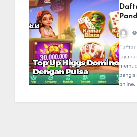
Daft
Pand
Daftar Domino Telkomsel merupakan salah satu
layana
memuda
pengis
online