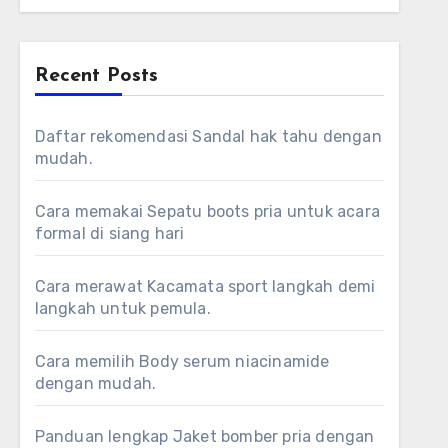
Recent Posts
Daftar rekomendasi Sandal hak tahu dengan
mudah.
Cara memakai Sepatu boots pria untuk acara
formal di siang hari
Cara merawat Kacamata sport langkah demi
langkah untuk pemula.
Cara memilih Body serum niacinamide
dengan mudah.
Panduan lengkap Jaket bomber pria dengan