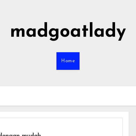
madgoatlady
Home