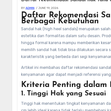
Daftar rekomendasi Sandal hak tahu
BY
ADMIN
/ JUNE 19, 2026
Daftar Rekomendasi Sa
Berbagai Kebutuhan
Sandal hak (high heel sandals) merupakan sala
estetika dan formalitas dalam satu desain. Pro
hingga formal karena mampu memberikan kesan le
memilih sandal hak tidak bisa dilakukan secara
karakteristik yang berbeda dari segi kenyamana
Artikel ini membahas daftar rekomendasi sandal
kenyamanan agar dapat menjadi referensi yang 
Kriteria Penting dalam
1. Tinggi Hak yang Sesuai
Tinggi hak menentukan tingkat kenyamanan dan
cm lebih ideal karena tidak terlalu membebani k