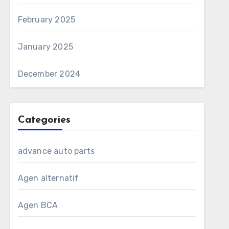
February 2025
January 2025
December 2024
Categories
advance auto parts
Agen alternatif
Agen BCA