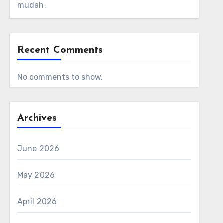
mudah.
Recent Comments
No comments to show.
Archives
June 2026
May 2026
April 2026