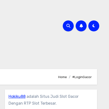
Home
#LoginGacor
Hokiku88
adalah Situs Judi Slot Gacor
Dengan RTP Slot Terbesar.