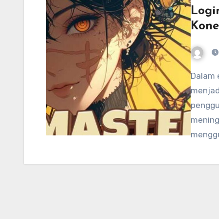
Logi
Kone
Dalam era digital seperti saat ini, keamanan data
menjad
penggu
mening
menggu