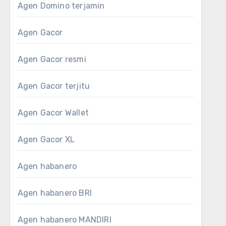
Agen Domino terjamin
Agen Gacor
Agen Gacor resmi
Agen Gacor terjitu
Agen Gacor Wallet
Agen Gacor XL
Agen habanero
Agen habanero BRI
Agen habanero MANDIRI