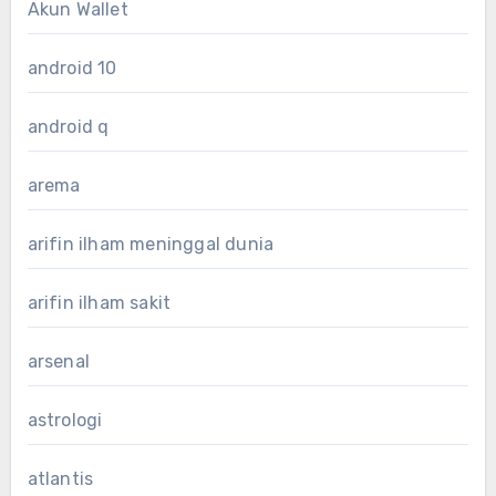
Akun Wallet
android 10
android q
arema
arifin ilham meninggal dunia
arifin ilham sakit
arsenal
astrologi
atlantis