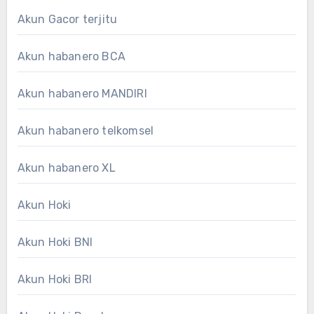
Akun Gacor terjitu
Akun habanero BCA
Akun habanero MANDIRI
Akun habanero telkomsel
Akun habanero XL
Akun Hoki
Akun Hoki BNI
Akun Hoki BRI