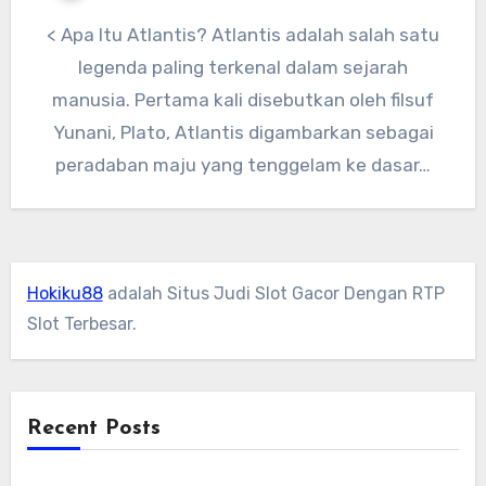
< Apa Itu Atlantis? Atlantis adalah salah satu
legenda paling terkenal dalam sejarah
manusia. Pertama kali disebutkan oleh filsuf
Yunani, Plato, Atlantis digambarkan sebagai
peradaban maju yang tenggelam ke dasar…
Hokiku88
adalah Situs Judi Slot Gacor Dengan RTP
Slot Terbesar.
Recent Posts