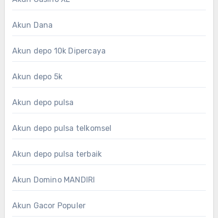
Akun Dana
Akun depo 10k Dipercaya
Akun depo 5k
Akun depo pulsa
Akun depo pulsa telkomsel
Akun depo pulsa terbaik
Akun Domino MANDIRI
Akun Gacor Populer