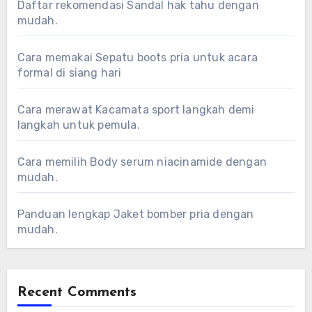
Daftar rekomendasi Sandal hak tahu dengan
mudah.
Cara memakai Sepatu boots pria untuk acara
formal di siang hari
Cara merawat Kacamata sport langkah demi
langkah untuk pemula.
Cara memilih Body serum niacinamide dengan
mudah.
Panduan lengkap Jaket bomber pria dengan
mudah.
Recent Comments