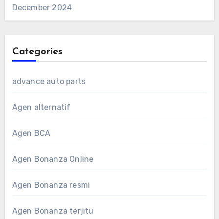
December 2024
Categories
advance auto parts
Agen alternatif
Agen BCA
Agen Bonanza Online
Agen Bonanza resmi
Agen Bonanza terjitu