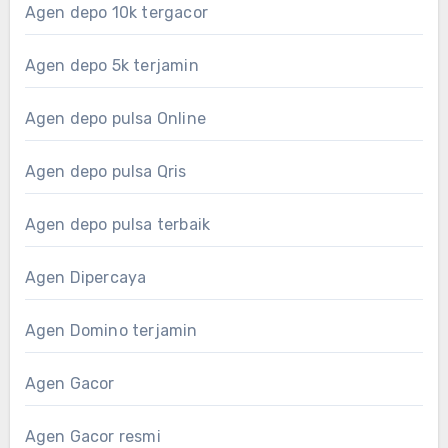
Agen depo 10k tergacor
Agen depo 5k terjamin
Agen depo pulsa Online
Agen depo pulsa Qris
Agen depo pulsa terbaik
Agen Dipercaya
Agen Domino terjamin
Agen Gacor
Agen Gacor resmi