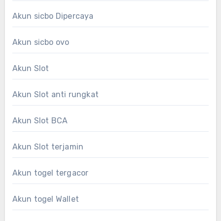
Akun sicbo Dipercaya
Akun sicbo ovo
Akun Slot
Akun Slot anti rungkat
Akun Slot BCA
Akun Slot terjamin
Akun togel tergacor
Akun togel Wallet