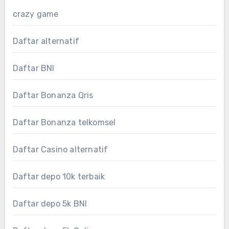
crazy game
Daftar alternatif
Daftar BNI
Daftar Bonanza Qris
Daftar Bonanza telkomsel
Daftar Casino alternatif
Daftar depo 10k terbaik
Daftar depo 5k BNI