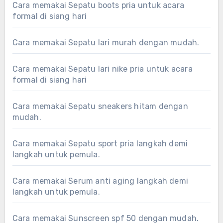
Cara memakai Sepatu boots pria untuk acara
formal di siang hari
Cara memakai Sepatu lari murah dengan mudah.
Cara memakai Sepatu lari nike pria untuk acara
formal di siang hari
Cara memakai Sepatu sneakers hitam dengan
mudah.
Cara memakai Sepatu sport pria langkah demi
langkah untuk pemula.
Cara memakai Serum anti aging langkah demi
langkah untuk pemula.
Cara memakai Sunscreen spf 50 dengan mudah.