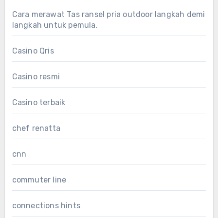
Cara merawat Tas ransel pria outdoor langkah demi
langkah untuk pemula.
Casino Qris
Casino resmi
Casino terbaik
chef renatta
cnn
commuter line
connections hints