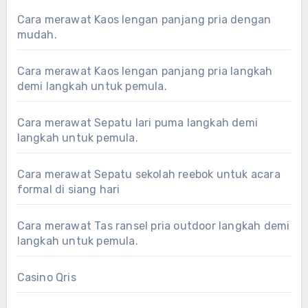
Cara merawat Kaos lengan panjang pria dengan
mudah.
Cara merawat Kaos lengan panjang pria langkah
demi langkah untuk pemula.
Cara merawat Sepatu lari puma langkah demi
langkah untuk pemula.
Cara merawat Sepatu sekolah reebok untuk acara
formal di siang hari
Cara merawat Tas ransel pria outdoor langkah demi
langkah untuk pemula.
Casino Qris