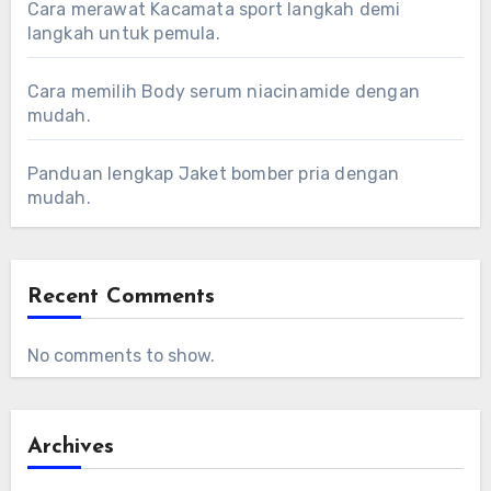
Cara merawat Kacamata sport langkah demi
langkah untuk pemula.
Cara memilih Body serum niacinamide dengan
mudah.
Panduan lengkap Jaket bomber pria dengan
mudah.
Recent Comments
No comments to show.
Archives