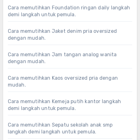
Cara memutihkan Foundation ringan daily langkah
demi langkah untuk pemula.
Cara memutihkan Jaket denim pria oversized
dengan mudah.
Cara memutihkan Jam tangan analog wanita
dengan mudah.
Cara memutihkan Kaos oversized pria dengan
mudah.
Cara memutihkan Kemeja putih kantor langkah
demi langkah untuk pemula.
Cara memutihkan Sepatu sekolah anak smp
langkah demi langkah untuk pemula.