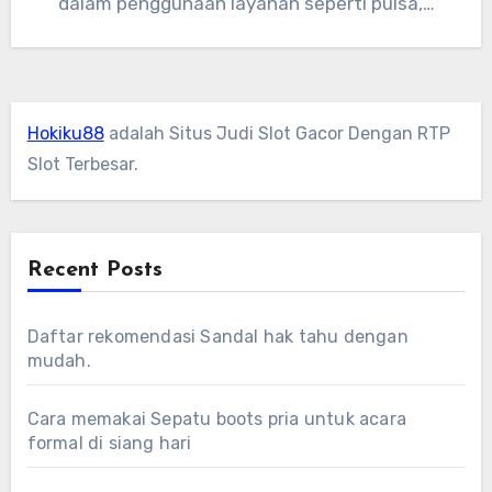
dalam penggunaan layanan seperti pulsa,…
Hokiku88
adalah Situs Judi Slot Gacor Dengan RTP
Slot Terbesar.
Recent Posts
Daftar rekomendasi Sandal hak tahu dengan
mudah.
Cara memakai Sepatu boots pria untuk acara
formal di siang hari