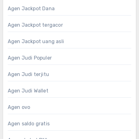
Agen Jackpot Dana
Agen Jackpot tergacor
Agen Jackpot uang asli
Agen Judi Populer
Agen Judi terjitu
Agen Judi Wallet
Agen ovo
Agen saldo gratis