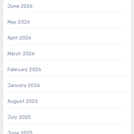
June 2026
May 2026
April 2026
March 2026
February 2026
January 2026
August 2025
July 2025
June 2025