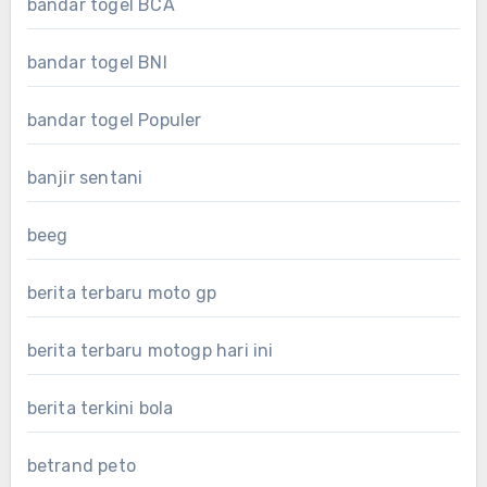
bandar togel BCA
bandar togel BNI
bandar togel Populer
banjir sentani
beeg
berita terbaru moto gp
berita terbaru motogp hari ini
berita terkini bola
betrand peto