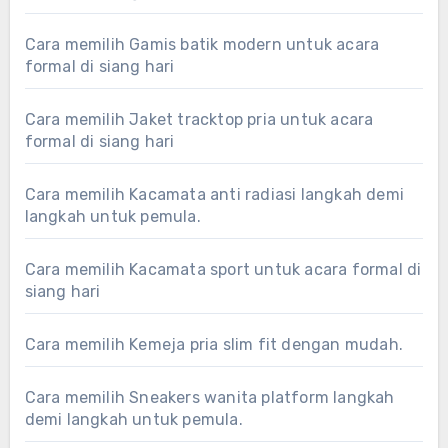
Cara memilih Gamis batik modern untuk acara
formal di siang hari
Cara memilih Jaket tracktop pria untuk acara
formal di siang hari
Cara memilih Kacamata anti radiasi langkah demi
langkah untuk pemula.
Cara memilih Kacamata sport untuk acara formal di
siang hari
Cara memilih Kemeja pria slim fit dengan mudah.
Cara memilih Sneakers wanita platform langkah
demi langkah untuk pemula.