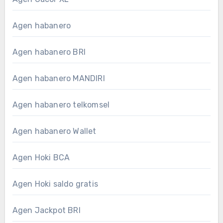
Agen habanero
Agen habanero BRI
Agen habanero MANDIRI
Agen habanero telkomsel
Agen habanero Wallet
Agen Hoki BCA
Agen Hoki saldo gratis
Agen Jackpot BRI