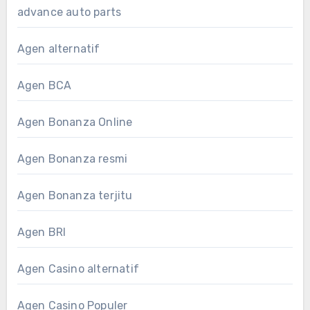
advance auto parts
Agen alternatif
Agen BCA
Agen Bonanza Online
Agen Bonanza resmi
Agen Bonanza terjitu
Agen BRI
Agen Casino alternatif
Agen Casino Populer