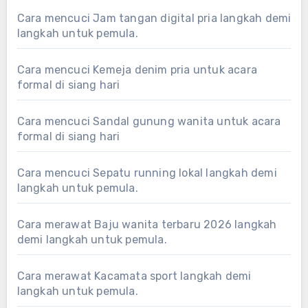
Cara mencuci Jam tangan digital pria langkah demi
langkah untuk pemula.
Cara mencuci Kemeja denim pria untuk acara
formal di siang hari
Cara mencuci Sandal gunung wanita untuk acara
formal di siang hari
Cara mencuci Sepatu running lokal langkah demi
langkah untuk pemula.
Cara merawat Baju wanita terbaru 2026 langkah
demi langkah untuk pemula.
Cara merawat Kacamata sport langkah demi
langkah untuk pemula.