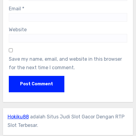
Email
*
Website
Save my name, email, and website in this browser
for the next time I comment.
Hokiku88
adalah Situs Judi Slot Gacor Dengan RTP
Slot Terbesar.