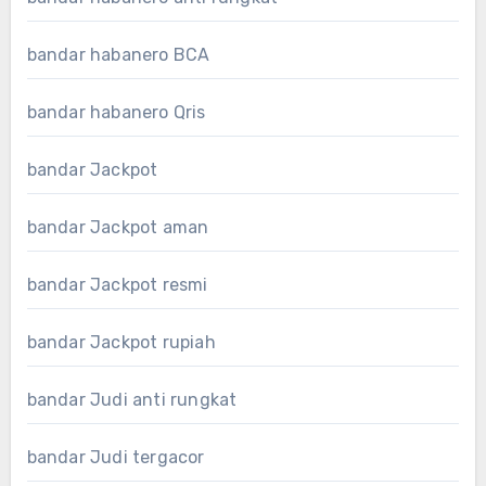
bandar habanero BCA
bandar habanero Qris
bandar Jackpot
bandar Jackpot aman
bandar Jackpot resmi
bandar Jackpot rupiah
bandar Judi anti rungkat
bandar Judi tergacor