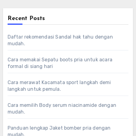
Recent Posts
Daftar rekomendasi Sandal hak tahu dengan
mudah.
Cara memakai Sepatu boots pria untuk acara
formal di siang hari
Cara merawat Kacamata sport langkah demi
langkah untuk pemula.
Cara memilih Body serum niacinamide dengan
mudah.
Panduan lengkap Jaket bomber pria dengan
mudah.