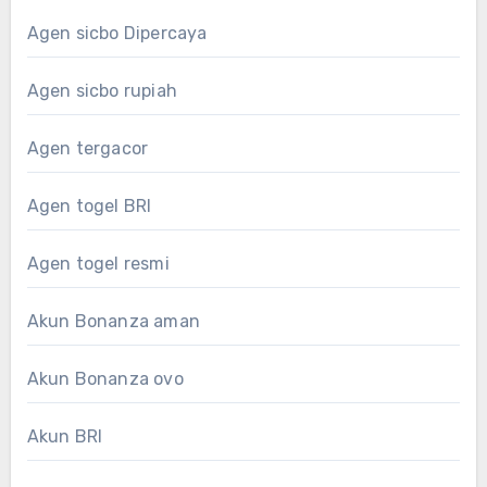
Agen sicbo Dipercaya
Agen sicbo rupiah
Agen tergacor
Agen togel BRI
Agen togel resmi
Akun Bonanza aman
Akun Bonanza ovo
Akun BRI