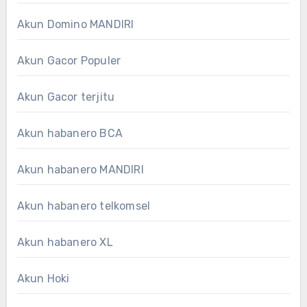
Akun Domino MANDIRI
Akun Gacor Populer
Akun Gacor terjitu
Akun habanero BCA
Akun habanero MANDIRI
Akun habanero telkomsel
Akun habanero XL
Akun Hoki