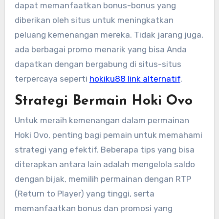
dapat memanfaatkan bonus-bonus yang
diberikan oleh situs untuk meningkatkan
peluang kemenangan mereka. Tidak jarang juga,
ada berbagai promo menarik yang bisa Anda
dapatkan dengan bergabung di situs-situs
terpercaya seperti
hokiku88 link alternatif
.
Strategi Bermain Hoki Ovo
Untuk meraih kemenangan dalam permainan
Hoki Ovo, penting bagi pemain untuk memahami
strategi yang efektif. Beberapa tips yang bisa
diterapkan antara lain adalah mengelola saldo
dengan bijak, memilih permainan dengan RTP
(Return to Player) yang tinggi, serta
memanfaatkan bonus dan promosi yang