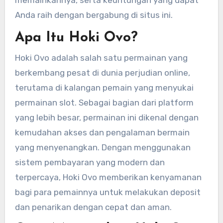
memainkannya, serta keuntungan yang dapat
Anda raih dengan bergabung di situs ini.
Apa Itu Hoki Ovo?
Hoki Ovo adalah salah satu permainan yang
berkembang pesat di dunia perjudian online,
terutama di kalangan pemain yang menyukai
permainan slot. Sebagai bagian dari platform
yang lebih besar, permainan ini dikenal dengan
kemudahan akses dan pengalaman bermain
yang menyenangkan. Dengan menggunakan
sistem pembayaran yang modern dan
terpercaya, Hoki Ovo memberikan kenyamanan
bagi para pemainnya untuk melakukan deposit
dan penarikan dengan cepat dan aman.