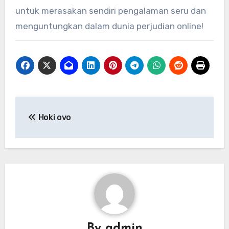
untuk merasakan sendiri pengalaman seru dan
menguntungkan dalam dunia perjudian online!
Post
Hoki ovo
navigation
By
admin