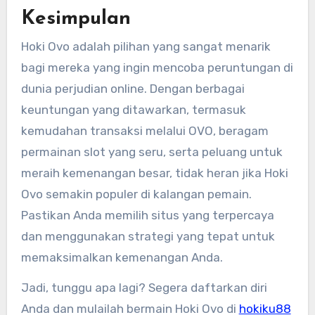
Kesimpulan
Hoki Ovo adalah pilihan yang sangat menarik
bagi mereka yang ingin mencoba peruntungan di
dunia perjudian online. Dengan berbagai
keuntungan yang ditawarkan, termasuk
kemudahan transaksi melalui OVO, beragam
permainan slot yang seru, serta peluang untuk
meraih kemenangan besar, tidak heran jika Hoki
Ovo semakin populer di kalangan pemain.
Pastikan Anda memilih situs yang terpercaya
dan menggunakan strategi yang tepat untuk
memaksimalkan kemenangan Anda.
Jadi, tunggu apa lagi? Segera daftarkan diri
Anda dan mulailah bermain Hoki Ovo di
hokiku88