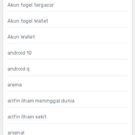
Akun togel tergacor
Akun togel Wallet
Akun Wallet
android 10
android q
arema
arifin ilham meninggal dunia
arifin ilham sakit
arsenal