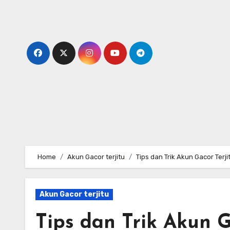
Skip
to
content
Home
Akun Gacor terjitu
Tips dan Trik Akun Gacor Ter
Akun Gacor terjitu
Tips dan Trik Akun G