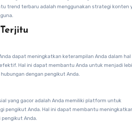
satu trend terbaru adalah menggunakan strategi konten 
gguna.
erjitu
, Anda dapat meningkatkan keterampilan Anda dalam hal
ektif. Hal ini dapat membantu Anda untuk menjadi leb
 hubungan dengan pengikut Anda.
ial yang gacor adalah Anda memiliki platform untuk
gi pengikut Anda. Hal ini dapat membantu meningkatka
 pengikut Anda.