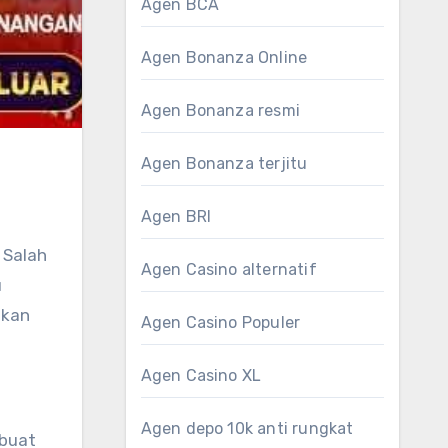
Agen BCA
Agen Bonanza Online
Agen Bonanza resmi
Agen Bonanza terjitu
Agen BRI
. Salah
Agen Casino alternatif
u
ikan
Agen Casino Populer
Agen Casino XL
Agen depo 10k anti rungkat
mbuat