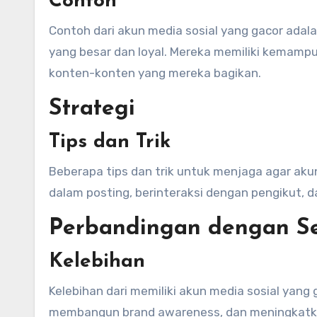
Contoh
Contoh dari akun media sosial yang gacor ad
yang besar dan loyal. Mereka memiliki kemamp
konten-konten yang mereka bagikan.
Strategi
Tips dan Trik
Beberapa tips dan trik untuk menjaga agar akun
dalam posting, berinteraksi dengan pengikut, d
Perbandingan dengan Se
Kelebihan
Kelebihan dari memiliki akun media sosial yan
membangun brand awareness, dan meningkatka