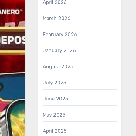
April 2026
March 2026
February 2026
January 2026
August 2025
July 2025
June 2025
May 2025
April 2025