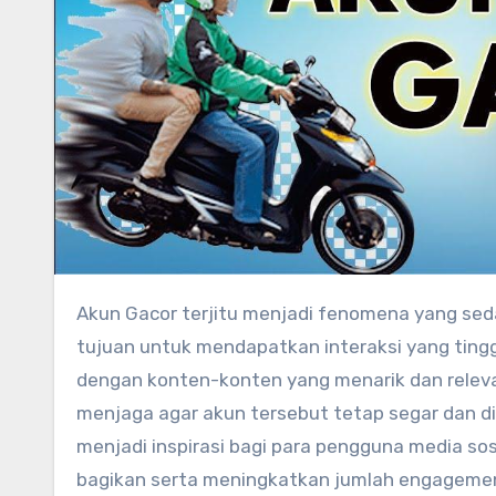
Akun Gacor terjitu menjadi fenomena yang sedang tren di kalangan pengguna media sosial. Dibuat dengan
tujuan untuk mendapatkan interaksi yang tin
dengan konten-konten yang menarik dan relevan
menjaga agar akun tersebut tetap segar dan di
menjadi inspirasi bagi para pengguna media so
bagikan serta meningkatkan jumlah engagemen